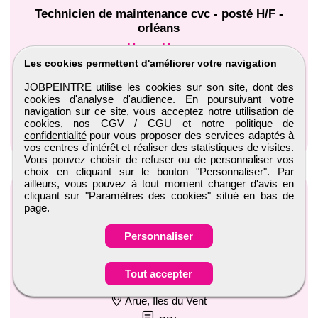
Technicien de maintenance cvc - posté H/F -
orléans
Harry Hope
Les cookies permettent d'améliorer votre navigation
Orléans, Centre-Val-de-Loire
CDI
JOBPEINTRE utilise les cookies sur son site, dont des
cookies d'analyse d'audience. En poursuivant votre
Publiée le 04/08/2026
navigation sur ce site, vous acceptez notre utilisation de
cookies, nos
CGV / CGU
et notre
politique de
Voir l'annonce
confidentialité
pour vous proposer des services adaptés à
vos centres d'intérêt et réaliser des statistiques de visites.
Vous pouvez choisir de refuser ou de personnaliser vos
choix en cliquant sur le bouton "Personnaliser". Par
ailleurs, vous pouvez à tout moment changer d'avis en
cliquant sur "Paramètres des cookies" situé en bas de
page.
Personnaliser
Responsable qhse travaux publics (H/F) - arue
Tout accepter
Harry Hope
Arue, Îles du Vent