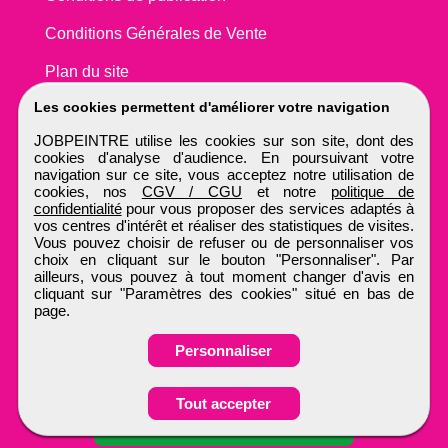
Conditions Générales de Vente
Plan du site
Les cookies permettent d'améliorer votre navigation
JOBPEINTRE utilise les cookies sur son site, dont des
cookies d'analyse d'audience. En poursuivant votre
navigation sur ce site, vous acceptez notre utilisation de
cookies, nos
CGV / CGU
et notre
politique de
confidentialité
pour vous proposer des services adaptés à
vos centres d'intérêt et réaliser des statistiques de visites.
Vous pouvez choisir de refuser ou de personnaliser vos
choix en cliquant sur le bouton "Personnaliser". Par
ailleurs, vous pouvez à tout moment changer d'avis en
cliquant sur "Paramètres des cookies" situé en bas de
page.
Personnaliser
Obtenir ses
Tout accepter
coordonnées
JOBPEINTRE
Tous droits réservés © 1999 - 2026