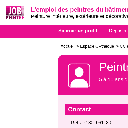
L'emploi des peintres du bâtimen
Peinture intérieure, extérieure et décorativ
Sourcer un profil
Déposer
Accueil
>
Espace CVthèque
>
CV P
Peint
5 à 10 ans d
Contact
Réf. JP1301061130