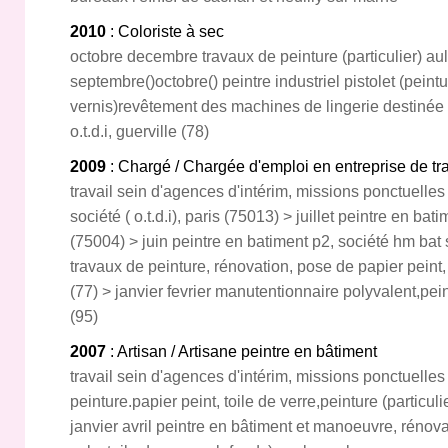
2010
: Coloriste à sec
octobre decembre travaux de peinture (particulier) au
septembre()octobre() peintre industriel pistolet (peintu
vernis)revêtement des machines de lingerie destinée 
o.t.d.i, guerville (78)
2009
: Chargé / Chargée d'emploi en entreprise de tr
travail sein d'agences d'intérim, missions ponctuelle
société ( o.t.d.i), paris (75013) > juillet peintre en bat
(75004) > juin peintre en batiment p2, société hm bat 
travaux de peinture, rénovation, pose de papier peint, p
(77) > janvier fevrier manutentionnaire polyvalent,pein
(95)
2007
: Artisan / Artisane peintre en bâtiment
travail sein d'agences d'intérim, missions ponctuelles
peinture.papier peint, toile de verre,peinture (particulier
janvier avril peintre en bâtiment et manoeuvre, rénov