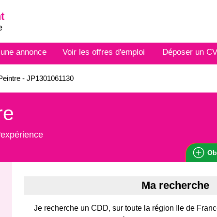
t
e
 une annonce
Voir les offres d'emploi
Déposer un C
eintre - JP1301061130
re
'expérience
Ob
Ma recherche
Je recherche un CDD, sur toute la région Ile de Fran