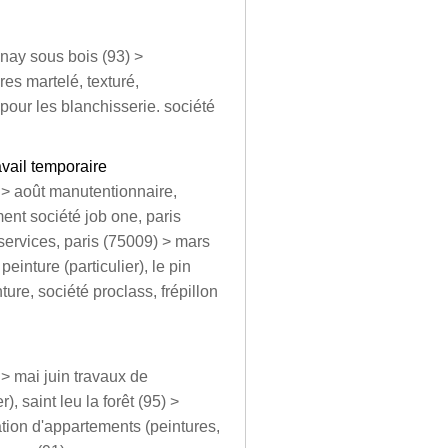
lnay sous bois (93) >
res martelé, texturé,
pour les blanchisserie. société
avail temporaire
s > août manutentionnaire,
iment société job one, paris
services, paris (75009) > mars
einture (particulier), le pin
ture, société proclass, frépillon
 > mai juin travaux de
), saint leu la forêt (95) >
ation d'appartements (peintures,