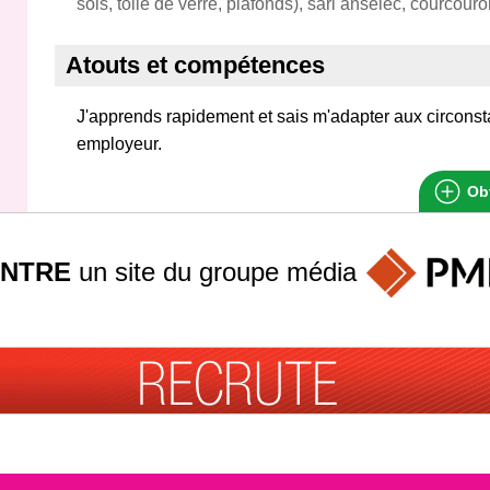
sols, toile de verre, plafonds), sarl anselec, courcour
Atouts et compétences
J'apprends rapidement et sais m'adapter aux circon
employeur.
Obt
INTRE
un site du groupe
média