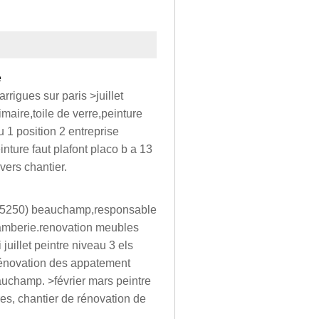
e
rrigues sur paris >juillet
imaire,toile de verre,peinture
u 1 position 2 entreprise
nture faut plafont placo b a 13
ivers chantier.
t(95250) beauchamp,responsable
lamberie.renovation meubles
 juillet peintre niveau 3 els
 rénovation des appatement
eauchamp. >février mars peintre
res, chantier de rénovation de