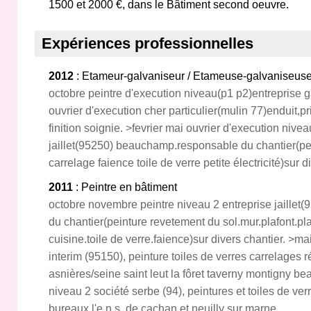
1500 et 2000 €, dans le Bâtiment second oeuvre.
Expériences professionnelles
2012
: Etameur-galvaniseur / Etameuse-galvaniseus
octobre peintre d'execution niveau(p1 p2)entreprise ga
ouvrier d'execution cher particulier(mulin 77)enduit,pr
finition soignie. >fevrier mai ouvrier d'execution nivea
jaillet(95250) beauchamp.responsable du chantier(pei
carrelage faience toile de verre petite électricité)sur d
2011
: Peintre en bâtiment
octobre novembre peintre niveau 2 entreprise jaille
du chantier(peinture revetement du sol.mur.plafont.p
cuisine.toile de verre.faience)sur divers chantier. >mai
interim (95150), peinture toiles de verres carrelages
asnières/seine saint leut la fôret taverny montigny b
niveau 2 société serbe (94), peintures et toiles de ver
bureaux l'e.n.s. de cachan et neuilly sur marne