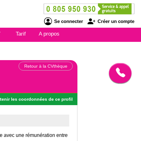
Se connecter
Créer un compte
V
Tarif
A propos
Retour à la CVthèque
tenir
les
coordonnées
de ce profil
ce avec une rémunération entre