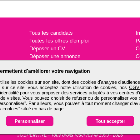
Tous les candidats
I
Toutes les offres d'emploi
P
Déposer un CV
C
Déposer une annonce
C
Témoignages utilisateurs
P
ermettent d'améliorer votre navigation
ise les cookies sur son site, dont des cookies d'analyse d'audience
n sur ce site, vous acceptez notre utilisation de cookies, nos
CGV
identialité
pour vous proposer des services adaptés à vos centres d'in
 de visites. Vous pouvez choisir de refuser ou de personnaliser vos 
ersonnaliser". Par ailleurs, vous pouvez à tout moment changer d'avi
 cookies" situé en bas de page.
Personnaliser
Tout accepter
JOBPEINTRE
-
Tous droits réservés © 1999 - 2026