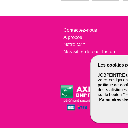
Contactez-nous
A propos
Notre tarif
Nos sites de codiffusion
Les cookies p
JOBPEINTRE util
votre navigatio
politique de conf
des statistiques
sur le bouton "P
"Paramètres des