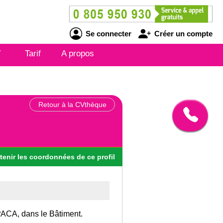
Se connecter
Créer un compte
V
Tarif
A propos
Retour à la CVthèque
tenir
les
coordonnées
de ce profil
 PACA, dans le Bâtiment.