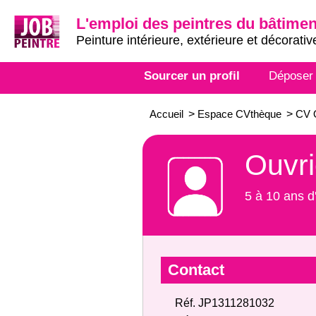
L'emploi des peintres du bâtimen
Peinture intérieure, extérieure et décorativ
Sourcer un profil
Déposer
Accueil
>
Espace CVthèque
>
CV O
Ouvri
5 à 10 ans d
Contact
Réf. JP1311281032