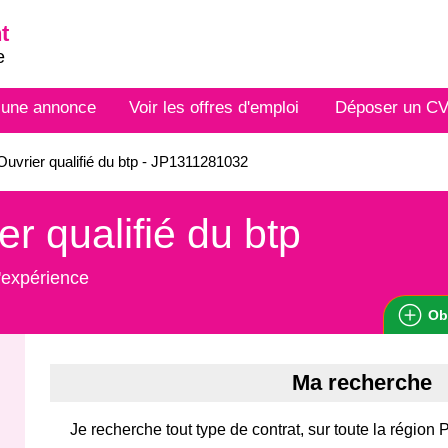
t
e
 une annonce
Voir les offres d'emploi
Déposer un C
uvrier qualifié du btp - JP1311281032
er qualifié du btp
'expérience
Ob
Ma recherche
Je recherche tout type de contrat, sur toute la région