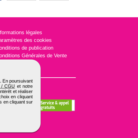
nformations légales
aramètres des cookies
onditions de publication
onditions Générales de Vente
lan du site
. En poursuivant
 / CGU
et notre
térêt et réaliser
choix en cliquant
s en cliquant sur