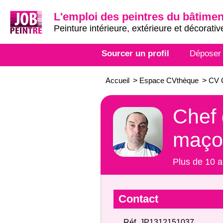
L'emploi des peintres du bâtimen
Peinture intérieure, extérieure et décorativ
Sourcer un profil
Déposer
Accueil
>
Espace CVthèque
>
CV C
Chef 
maço
Plus de 10 a
Contact
Réf. JP1312151037