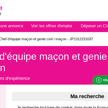
t
e
 une annonce
Voir les offres d'emploi
Déposer un C
hef d'équipe maçon et genie civil / maçon - JP1312151037
d'équipe maçon et genie c
n
ns d'expérience
Ob
Ma recherche
Je recherche tout type de contrat, dans toute la Franc