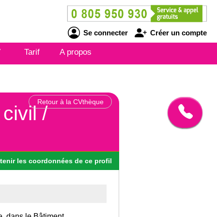
Se connecter
Créer un compte
V
Tarif
A propos
Retour à la CVthèque
ivil /
tenir
les
coordonnées
de ce profil
e, dans le Bâtiment.