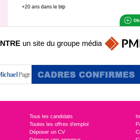
+20 ans dans le btp
Obt
INTRE
un site du groupe
média
Tous les candidats
I
Toutes les offres d'emploi
P
Déposer un CV
C
Déposer une annonce
C