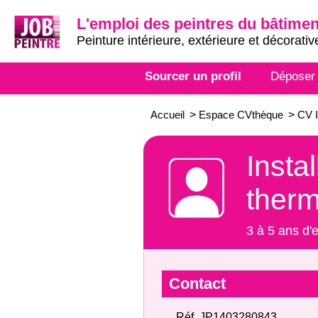
L'emploi des peintres du bâtimen
Peinture intérieure, extérieure et décorativ
Sourcer un profil
Déposer
Accueil
>
Espace CVthèque
>
CV I
Insta
ther
3 à 5 ans d'
Contact
Réf. JP1403280843