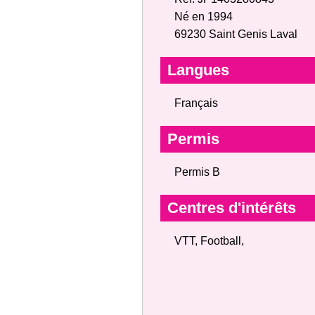
Né en 1994
69230 Saint Genis Laval
Langues
Français
Permis
Permis B
Centres d'intérêts
VTT, Football,