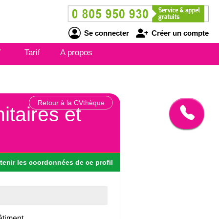
Se connecter
Créer un compte
V
Tarif
A propos
Retour à la CVthèque
itaires et
tenir
les
coordonnées
de ce profil
âtiment.