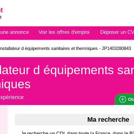
t
e
 une annonce
Voir les offres d'emploi
Déposer un C
nstallateur d équipements sanitaires et thermiques - JP1403280843
llateur d équipements san
miques
expérience
Ob
Ma recherche
Je recherche un CDI, dans toute la France, dans le B