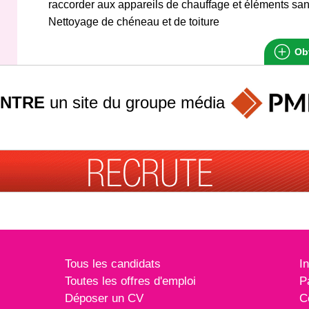
raccorder aux appareils de chauffage et éléments san
Nettoyage de chéneau et de toiture
Obt
INTRE
un site du groupe
média
Tous les candidats
I
Toutes les offres d'emploi
P
Déposer un CV
C