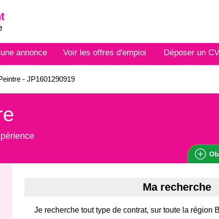
t
e
 une annonce
Voir les offres d'emploi
Déposer un C
Peintre - JP1601290919
re
xpérience
Ob
Ma recherche
Je recherche tout type de contrat, sur toute la région