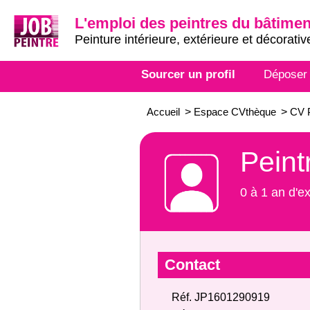
L'emploi des peintres du bâtimen
Peinture intérieure, extérieure et décorativ
Sourcer un profil
Déposer
Accueil
>
Espace CVthèque
>
CV 
Peint
0 à 1 an d'e
Contact
Réf. JP1601290919