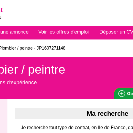
t
e
 une annonce
Voir les offres d'emploi
Déposer un C
lombier / peintre - JP1607271148
ier / peintre
ns d'expérience
Ob
Ma recherche
Je recherche tout type de contrat, en Ile de France, d