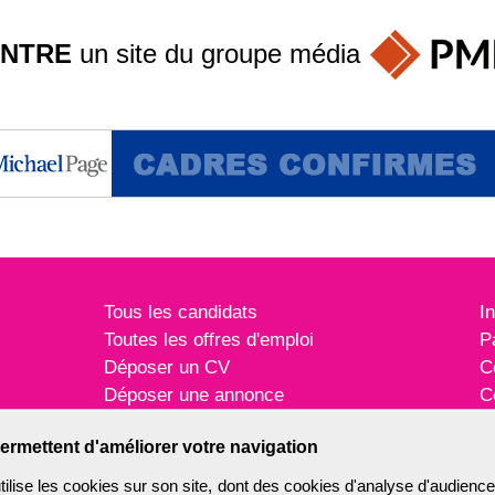
INTRE
un site du groupe
média
Tous les candidats
I
Toutes les offres d'emploi
P
Déposer un CV
C
Déposer une annonce
C
Témoignages utilisateurs
P
ermettent d'améliorer votre navigation
ise les cookies sur son site, dont des cookies d'analyse d'audience