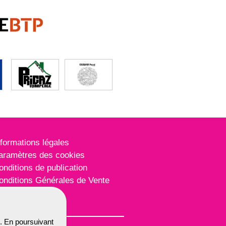
nformations légales
aramètres des cookies
onditions de publication
onditions Générales de Vente
lan du site
. En poursuivant