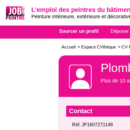
L'emploi des peintres du bâtimen
Peinture intérieure, extérieure et décorativ
Sourcer un profil
Déposer
Accueil
>
Espace CVthèque
>
CV P
Plomb
Plus de 10 a
Contact
Réf. JP1607271148