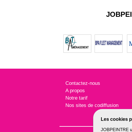
JOBPE
Contactez-nous
A propos
Notre tarif
Nos sites de codiffusion
Les cookies p
JOBPEINTRE util