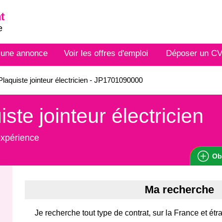
t
e
 une annonce
Voir les offres d'emploi
Déposer un C
laquiste jointeur électricien - JP1701090000
iste jointeur électricien
expérience
Ob
Ma recherche
Je recherche tout type de contrat, sur la France et étr