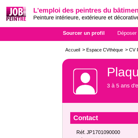
L'emploi des peintres du bâtimen
Peinture intérieure, extérieure et décorativ
Sourcer un profil
Déposer
Accueil
>
Espace CVthèque
>
CV P
Plaqu
3 à 5 ans d'
Contact
Réf. JP1701090000