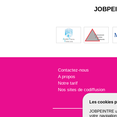
JOBPE
Contactez-nous
A propos
Notre tarif
Nos sites de codiffusion
Les cookies p
JOBPEINTRE util
votre navigatio