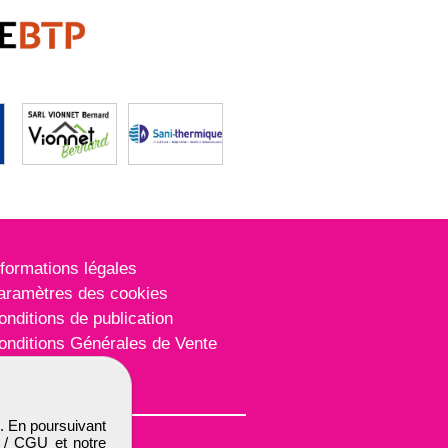
nformations légales
aramètres des cookies
onditions de publication
onditions Générales de Vente
lan du site
. En poursuivant
 / CGU
et notre