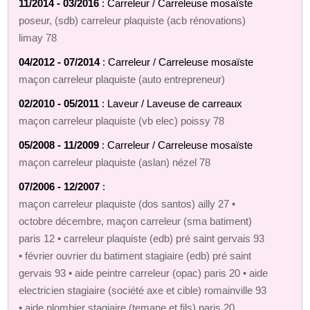
11/2014 - 03/2016
: Carreleur / Carreleuse mosaïste
poseur, (sdb) carreleur plaquiste (acb rénovations)
limay 78
04/2012 - 07/2014
: Carreleur / Carreleuse mosaïste
maçon carreleur plaquiste (auto entrepreneur)
02/2010 - 05/2011
: Laveur / Laveuse de carreaux
maçon carreleur plaquiste (vb elec) poissy 78
05/2008 - 11/2009
: Carreleur / Carreleuse mosaïste
maçon carreleur plaquiste (aslan) nézel 78
07/2006 - 12/2007
:
maçon carreleur plaquiste (dos santos) ailly 27 •
octobre décembre, maçon carreleur (sma batiment)
paris 12 • carreleur plaquiste (edb) pré saint gervais 93
• février ouvrier du batiment stagiaire (edb) pré saint
gervais 93 • aide peintre carreleur (opac) paris 20 • aide
electricien stagiaire (société axe et cible) romainville 93
• aide plombier stagiaire (temane et fils) paris 20