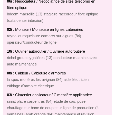
06/
: Négociateur / Négociatrice de sites télécoms en
fibre optique
bdcom marseille (13) stagiaire raccordeur fibre optique
(data center interxion)
02/
: Monteur / Monteuse en lignes caténaires
raynal et roquelaure camaret sur aigues (84)
opérateur/conducteur de ligne
10/
: Ouvrier autoroutier / Ouvrière autoroutière
richel group eygalières (13) conducteur machine avec
auto maintenance
08/
: Câbleur / Câbleuse d'armoires
la spec morières lès avignon (84) aide électricien,
câblage d'armoire électrique
03/
: Cimentier applicateur / Cimentière applicatrice
siniat plâtre carpentras (84) étude de cas, pose
chauffage sur banc de coupe sur ligne de production (4
semaines) amh orange (84) maintenance et révision