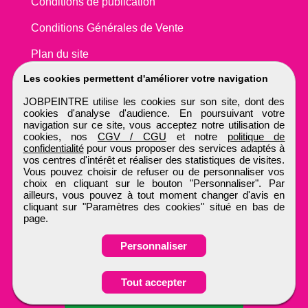
Conditions de publication
Conditions Générales de Vente
Plan du site
Les cookies permettent d'améliorer votre navigation
JOBPEINTRE utilise les cookies sur son site, dont des
cookies d'analyse d'audience. En poursuivant votre
navigation sur ce site, vous acceptez notre utilisation de
cookies, nos
CGV / CGU
et notre
politique de
confidentialité
pour vous proposer des services adaptés à
vos centres d'intérêt et réaliser des statistiques de visites.
Vous pouvez choisir de refuser ou de personnaliser vos
choix en cliquant sur le bouton "Personnaliser". Par
ailleurs, vous pouvez à tout moment changer d'avis en
cliquant sur "Paramètres des cookies" situé en bas de
page.
Personnaliser
Obtenir ses
Tout accepter
coordonnées
JOBPEINTRE
Tous droits réservés © 1999 - 2026