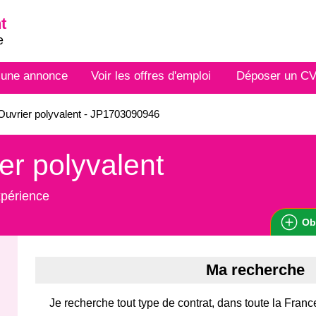
t
e
 une annonce
Voir les offres d'emploi
Déposer un C
uvrier polyvalent - JP1703090946
er polyvalent
xpérience
Ob
Ma recherche
Je recherche tout type de contrat, dans toute la Franc