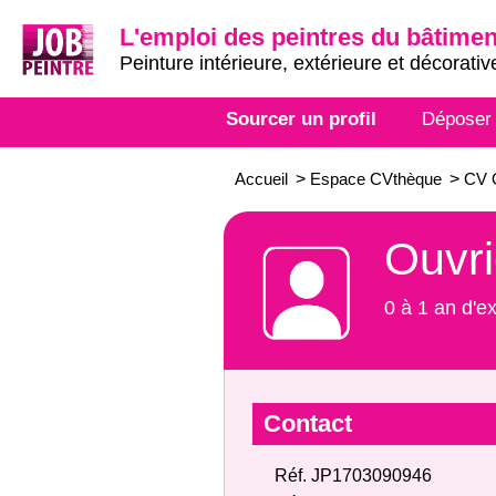
L'emploi des peintres du bâtimen
Peinture intérieure, extérieure et décorativ
Sourcer un profil
Déposer
Accueil
>
Espace CVthèque
>
CV O
Ouvri
0 à 1 an d'e
Contact
Réf. JP1703090946