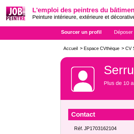
L'emploi des peintres du bâtimen
Peinture intérieure, extérieure et décorativ
Sourcer un profil
Déposer
Accueil
>
Espace CVthèque
>
CV S
Serru
Plus de 10 a
Contact
Réf. JP1703162104