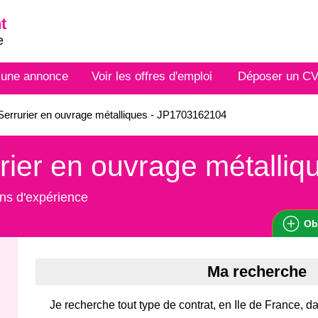
t
e
 une annonce
Voir les offres d'emploi
Déposer un C
errurier en ouvrage métalliques - JP1703162104
rier en ouvrage métalliq
ns d'expérience
Ob
Ma recherche
Je recherche tout type de contrat, en Ile de France, d