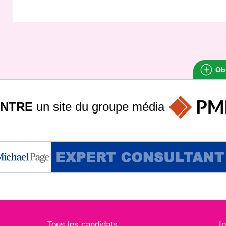
Obt
INTRE
un site du groupe
média
Tous les candidats
I