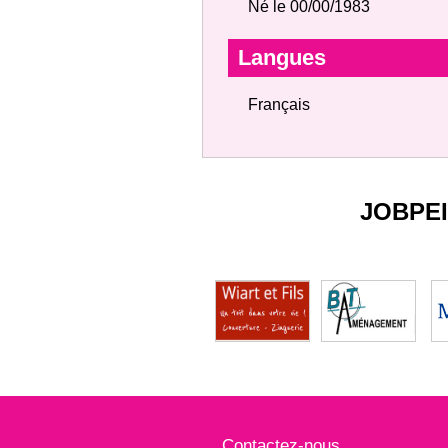
Né le 00/00/1983
Langues
Français
JOBPE
Contactez-nous