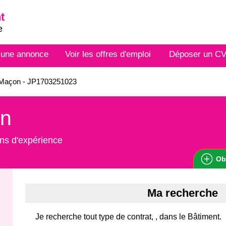
t
e
 une annonce
Voir les offres d'emploi
Déposer un C
Maçon - JP1703251023
n
ns d'expérience
Ob
Ma recherche
Je recherche tout type de contrat, , dans le Bâtiment.