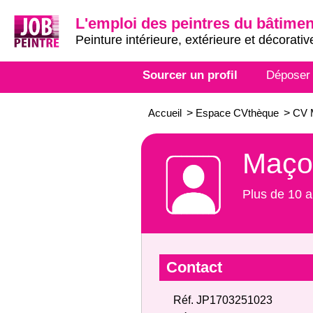
L'emploi des peintres du bâtimen
Peinture intérieure, extérieure et décorativ
Sourcer un profil
Déposer
Accueil
>
Espace CVthèque
>
CV 
Maço
Plus de 10 a
Contact
Réf. JP1703251023