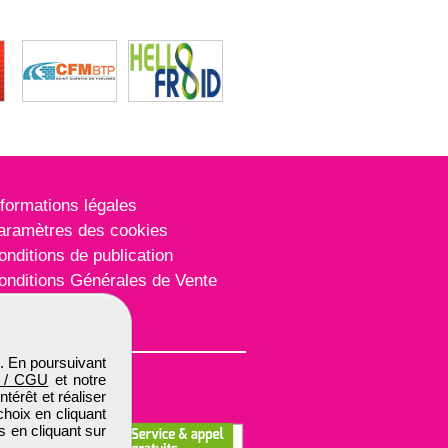
nformations légales
aramètres des cookies
onditions de publication
onditions Générales de Vente
lan du site
. En poursuivant
 / CGU
et notre
térêt et réaliser
choix en cliquant
s en cliquant sur