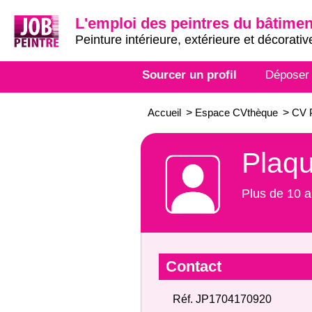
L'emploi des peintres du bâtimen
Peinture intérieure, extérieure et décorativ
Sourcer un profil
Déposer
Accueil
>
Espace CVthèque
>
CV 
Plaqu
Plus de 10 a
Contact
Réf. JP1704170920