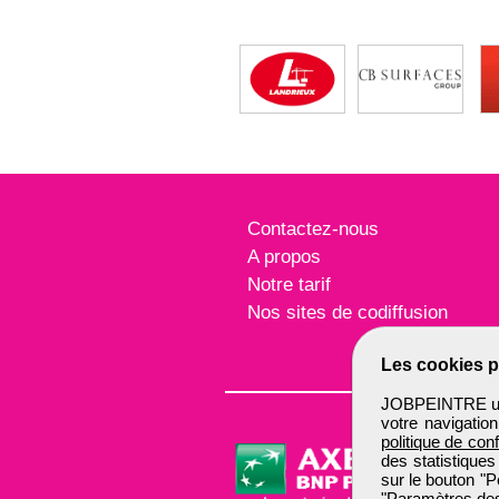
Contactez-nous
A propos
Notre tarif
Nos sites de codiffusion
Les cookies p
JOBPEINTRE util
votre navigatio
politique de conf
des statistiques
sur le bouton "P
"Paramètres des