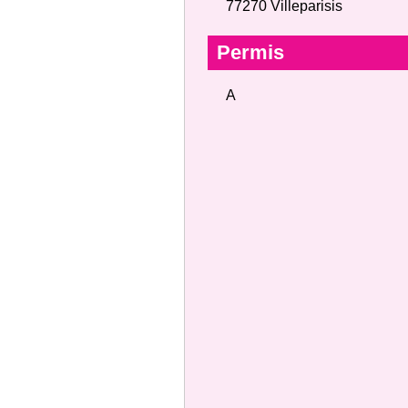
77270 Villeparisis
Permis
A