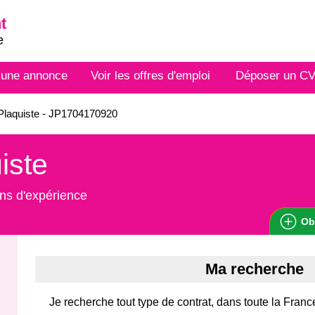
t
e
 une annonce
Voir les offres d'emploi
Déposer un C
Plaquiste - JP1704170920
iste
ns d'expérience
Ob
Ma recherche
Je recherche tout type de contrat, dans toute la Franc