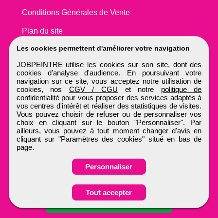
Conditions Générales de Vente
Plan du site
Les cookies permettent d'améliorer votre navigation
JOBPEINTRE utilise les cookies sur son site, dont des
cookies d'analyse d'audience. En poursuivant votre
navigation sur ce site, vous acceptez notre utilisation de
cookies, nos
CGV / CGU
et notre
politique de
confidentialité
pour vous proposer des services adaptés à
vos centres d'intérêt et réaliser des statistiques de visites.
Vous pouvez choisir de refuser ou de personnaliser vos
choix en cliquant sur le bouton "Personnaliser". Par
ailleurs, vous pouvez à tout moment changer d'avis en
cliquant sur "Paramètres des cookies" situé en bas de
page.
Personnaliser
Obtenir ses
Tout accepter
coordonnées
JOBPEINTRE
Tous droits réservés © 1999 - 2026