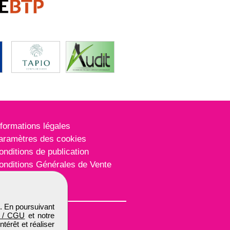
nformations légales
aramètres des cookies
onditions de publication
onditions Générales de Vente
lan du site
. En poursuivant
 / CGU
et notre
térêt et réaliser