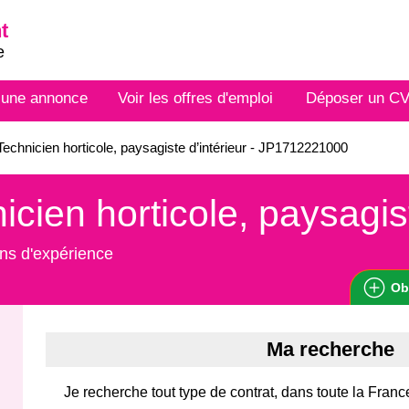
t
e
 une annonce
Voir les offres d'emploi
Déposer un C
echnicien horticole, paysagiste d’intérieur - JP1712221000
icien horticole, paysagist
ns d'expérience
Ob
Ma recherche
Je recherche tout type de contrat, dans toute la Franc