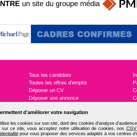
INTRE
un site du groupe
média
Tous les candidats
I
Toutes les offres d'emploi
P
Déposer un CV
C
Déposer une annonce
C
Témoignages utilisateurs
P
ermettent d'améliorer votre navigation
ise les cookies sur son site, dont des cookies d'analyse d'audience
n sur ce site, vous acceptez notre utilisation de cookies, nos
CGV
identialité
pour vous proposer des services adaptés à vos centres d'in