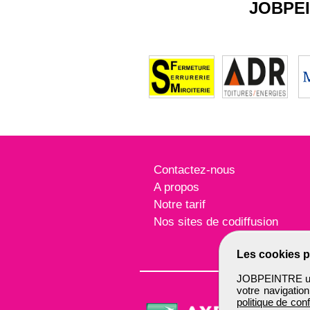
JOBPE
Contactez-nous
A propos
Notre tarif
Nos sites de codiffusion
Les cookies p
JOBPEINTRE util
votre navigatio
politique de conf