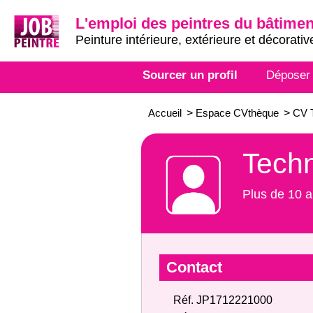
L'emploi des peintres du bâtimen
Peinture intérieure, extérieure et décorativ
Sourcer un profil
Déposer
Accueil
>
Espace CVthèque
>
CV T
Techn
Plus de 10 a
Contact
Réf. JP1712221000