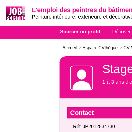
L'emploi des peintres du bâtimen
Peinture intérieure, extérieure et décorativ
Sourcer un profil
Déposer
Accueil
>
Espace CVthèque
>
CV S
Stage
1 à 3 ans d'
Contact
Réf. JP2012834730