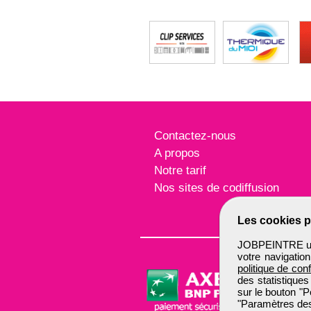
Contactez-nous
A propos
Notre tarif
Nos sites de codiffusion
Les cookies p
JOBPEINTRE util
votre navigatio
politique de conf
des statistiques
sur le bouton "P
"Paramètres des