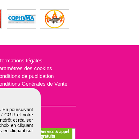
nformations légales
aramètres des cookies
onditions de publication
onditions Générales de Vente
lan du site
. En poursuivant
 / CGU
et notre
térêt et réaliser
choix en cliquant
s en cliquant sur