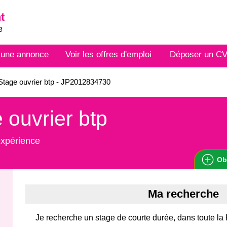
t
e
 une annonce
Voir les offres d'emploi
Déposer un C
tage ouvrier btp - JP2012834730
 ouvrier btp
expérience
Ob
Ma recherche
Je recherche un stage de courte durée, dans toute la 