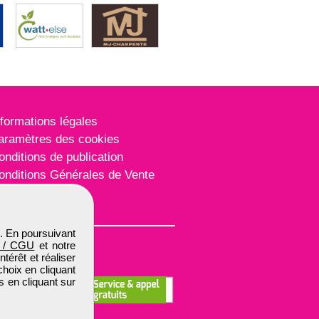
nformations légales
aramètres des cookies
onditions de publication
onditions Générales de Vente
lan du site
. En poursuivant
 / CGU
et notre
térêt et réaliser
choix en cliquant
s en cliquant sur