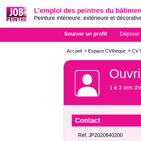
L'emploi des peintres du bâtimen
Peinture intérieure, extérieure et décorativ
Sourcer un profil
Déposer
Accueil
>
Espace CVthèque
>
CV 
Ouvri
1 à 3 ans d'
Contact
Réf. JP2020640200