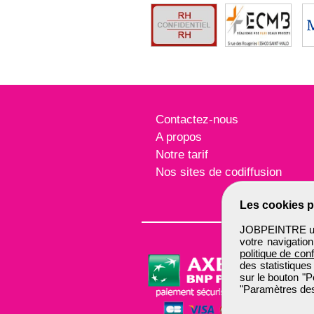
Contactez-nous
A propos
Notre tarif
Nos sites de codiffusion
Les cookies p
JOBPEINTRE util
votre navigatio
politique de conf
des statistiques
sur le bouton "P
"Paramètres des