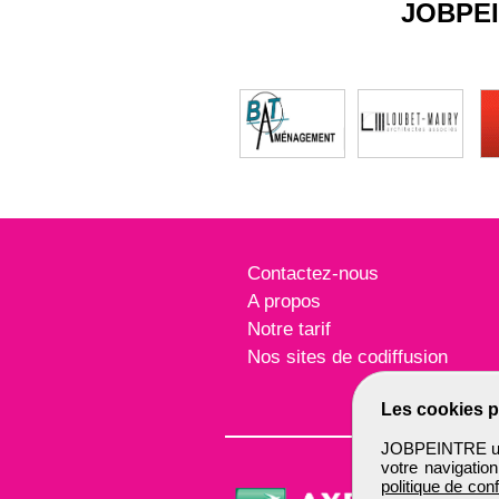
JOBPE
Contactez-nous
A propos
Notre tarif
Nos sites de codiffusion
Les cookies p
JOBPEINTRE util
votre navigatio
politique de conf