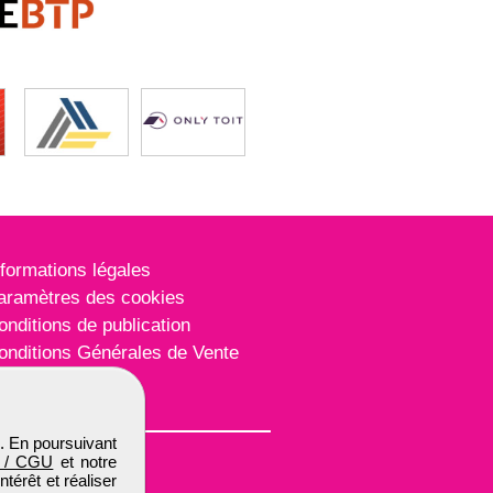
nformations légales
aramètres des cookies
onditions de publication
onditions Générales de Vente
lan du site
. En poursuivant
 / CGU
et notre
térêt et réaliser