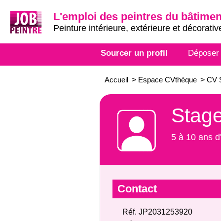
L'emploi des peintres du bâtimen
Peinture intérieure, extérieure et décorativ
Sourcer un profil
Déposer
Accueil
>
Espace CVthèque
>
CV S
Stage
5 à 10 ans d
Contact
Réf. JP2031253920