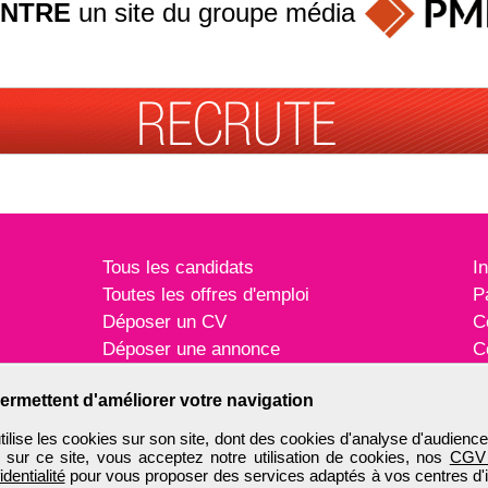
INTRE
un site du groupe
média
Tous les candidats
I
Toutes les offres d'emploi
P
Déposer un CV
C
Déposer une annonce
C
Témoignages utilisateurs
P
ermettent d'améliorer votre navigation
ise les cookies sur son site, dont des cookies d'analyse d'audience
n sur ce site, vous acceptez notre utilisation de cookies, nos
CGV
identialité
pour vous proposer des services adaptés à vos centres d'in