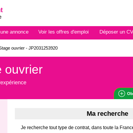
t
e
 une annonce
Voir les offres d'emploi
Déposer un C
tage ouvrier - JP2031253920
 ouvrier
'expérience
Ob
Ma recherche
Je recherche tout type de contrat, dans toute la Franc