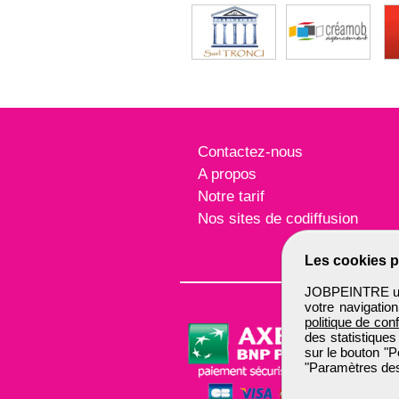
Contactez-nous
A propos
Notre tarif
Nos sites de codiffusion
Les cookies p
JOBPEINTRE util
votre navigatio
politique de conf
des statistiques
sur le bouton "P
"Paramètres des