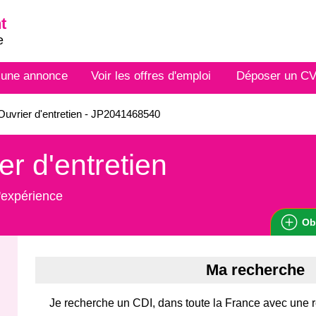
t
e
 une annonce
Voir les offres d'emploi
Déposer un C
uvrier d'entretien - JP2041468540
er d'entretien
'expérience
Ob
Ma recherche
Je recherche un CDI, dans toute la France avec une 