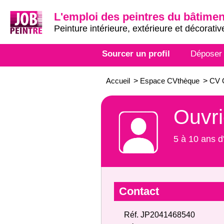
L'emploi des peintres du bâtimen
Peinture intérieure, extérieure et décorativ
Sourcer un profil
Déposer
Accueil
>
Espace CVthèque
>
CV O
Ouvri
5 à 10 ans d
Contact
Réf. JP2041468540