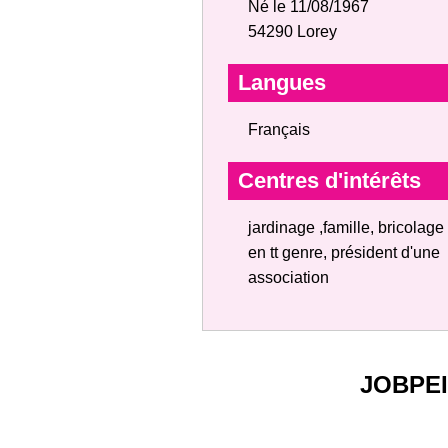
Né le 11/08/1967
54290 Lorey
Langues
Français
Centres d'intérêts
jardinage ,famille, bricolage
en tt genre, président d'une
association
JOBPE