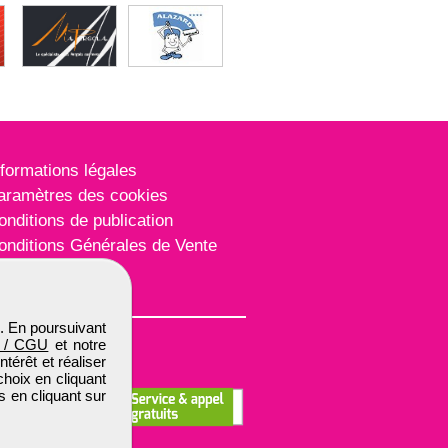
nformations légales
aramètres des cookies
onditions de publication
onditions Générales de Vente
lan du site
. En poursuivant
 / CGU
et notre
térêt et réaliser
choix en cliquant
s en cliquant sur