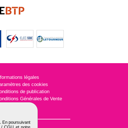
nformations légales
aramètres des cookies
onditions de publication
onditions Générales de Vente
lan du site
. En poursuivant
 / CGU
et notre