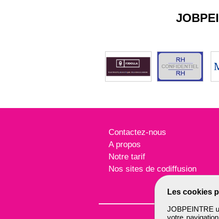
JOBPE
Contactez-nous
A propos
Notre tarif
Nos sites de codiffusion
Les cookies p
JOBPEINTRE util
votre navigatio