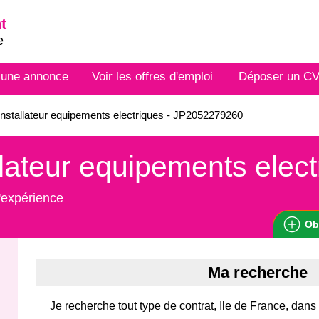
t
e
 une annonce
Voir les offres d'emploi
Déposer un C
nstallateur equipements electriques - JP2052279260
llateur equipements elec
'expérience
Ob
Ma recherche
Je recherche tout type de contrat, Ile de France, dan