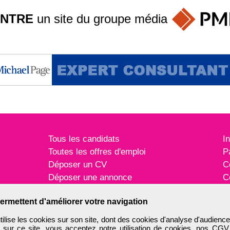
INTRE
un site du groupe
média
Tous les candidats
I
Toutes les offres d'emploi
P
Déposer un CV
C
Déposer une annonce
C
Témoignages utilisateurs
P
ermettent d'améliorer votre navigation
ise les cookies sur son site, dont des cookies d'analyse d'audience
n sur ce site, vous acceptez notre utilisation de cookies, nos
CGV