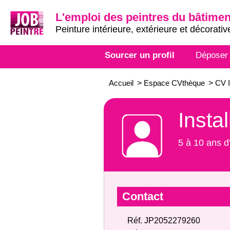
L'emploi des peintres du bâtimen
Peinture intérieure, extérieure et décorativ
Sourcer un profil
Déposer
Accueil
>
Espace CVthèque
>
CV I
Insta
5 à 10 ans d
Contact
Réf. JP2052279260