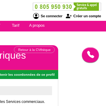
Se connecter
Créer un compte
V
Tarif
A propos
Retour à la CVthèque
triques
tenir
les
coordonnées
de ce profil
s les Services commerciaux.