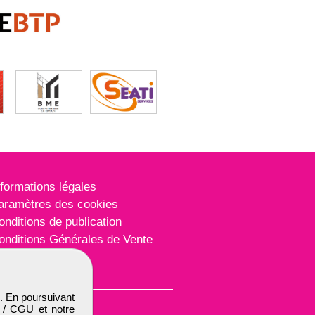
nformations légales
aramètres des cookies
onditions de publication
onditions Générales de Vente
lan du site
. En poursuivant
 / CGU
et notre