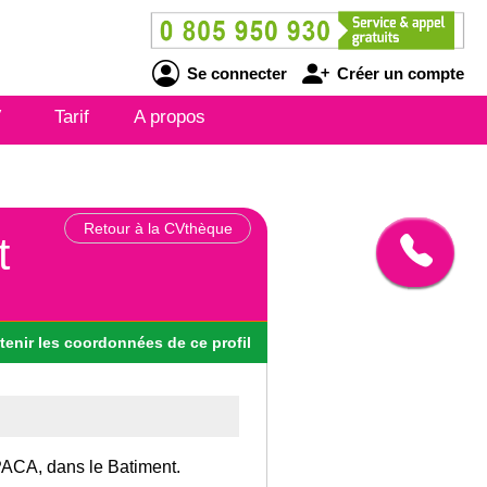
Se connecter
Créer un compte
V
Tarif
A propos
Retour à la CVthèque
t
tenir
les
coordonnées
de ce profil
 PACA, dans le Batiment.