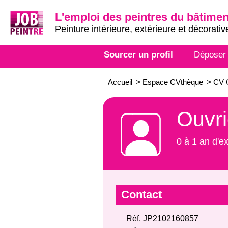
L'emploi des peintres du bâtimen
Peinture intérieure, extérieure et décorativ
Sourcer un profil
Déposer
Accueil
>
Espace CVthèque
>
CV O
Ouvri
0 à 1 an d'e
Contact
Réf. JP2102160857