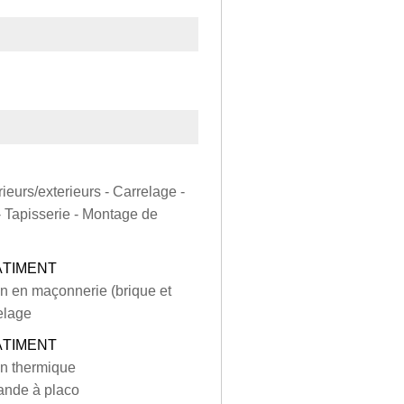
ieurs/exterieurs - Carrelage -
 Tapisserie - Montage de
ÂTIMENT
ion en maçonnerie (brique et
elage
ÂTIMENT
on thermique
 Bande à placo