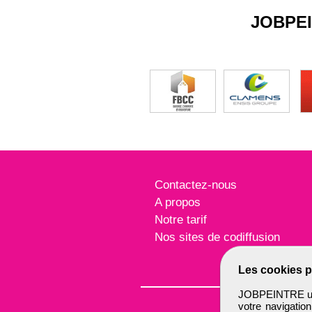
JOBPE
Contactez-nous
A propos
Notre tarif
Nos sites de codiffusion
Les cookies p
JOBPEINTRE util
votre navigatio