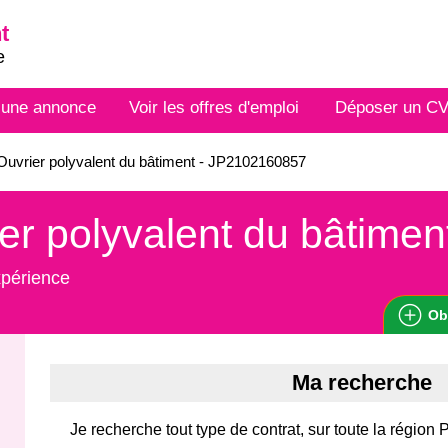
t
e
 une annonce
Voir les offres d'emploi
Déposer un C
uvrier polyvalent du bâtiment - JP2102160857
er polyvalent du bâtimen
xpérience
Ob
Ma recherche
Je recherche tout type de contrat, sur toute la région