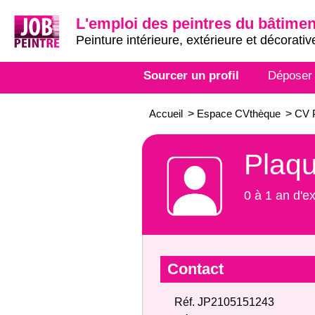
L'emploi des peintres du bâtimen
Peinture intérieure, extérieure et décorativ
Sourcer un profil
Déposer
Accueil
>
Espace CVthèque
>
CV 
Plaqu
0 à 1 an d'e
Contact
Réf. JP2105151243