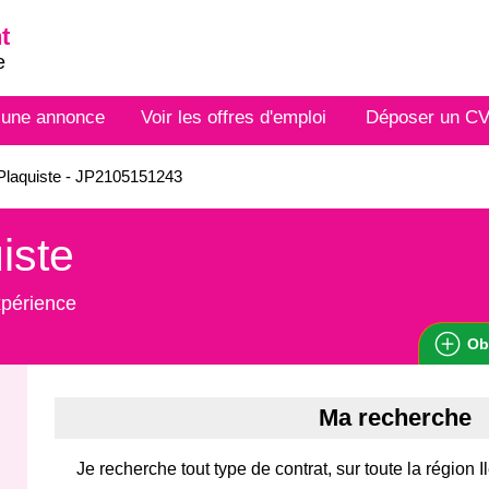
t
e
 une annonce
Voir les offres d'emploi
Déposer un C
Plaquiste - JP2105151243
iste
xpérience
Ob
Ma recherche
Je recherche tout type de contrat, sur toute la région 