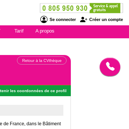
Se connecter
Créer un compte
V
Tarif
A propos
Retour à la CVthèque
tenir
les
coordonnées
de ce profil
Ile de France, dans le Bâtiment