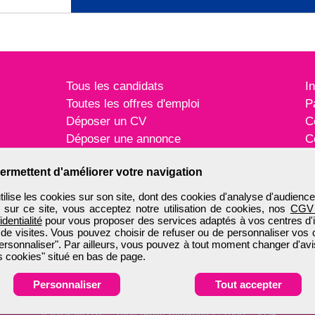
Tous les candidats
I
Toutes les offres d'emploi
P
Déposer un CV
C
Déposer une annonce
C
Témoignages utilisateurs
P
ermettent d'améliorer votre navigation
ise les cookies sur son site, dont des cookies d'analyse d'audience
n sur ce site, vous acceptez notre utilisation de cookies, nos
CGV
identialité
pour vous proposer des services adaptés à vos centres d'in
 de visites. Vous pouvez choisir de refuser ou de personnaliser vos 
ersonnaliser". Par ailleurs, vous pouvez à tout moment changer d'avi
 cookies" situé en bas de page.
Personnaliser
Tout accepter