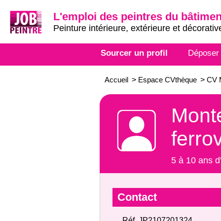
L'emploi des peintres du bâtimen
Peinture intérieure, extérieure et décorativ
Sourcer un profil
Déposer
Accueil
>
Espace CVthèque
>
CV M
Monte
ferro
5 à 10 ans d
Contact
Réf. JP2107201324