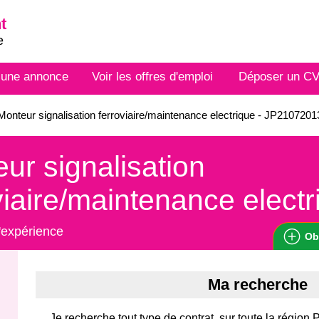
t
e
 une annonce
Voir les offres d'emploi
Déposer un C
onteur signalisation ferroviaire/maintenance electrique - JP210720
ur signalisation
viaire/maintenance electr
'expérience
Ob
Ma recherche
Je recherche tout type de contrat, sur toute la région 