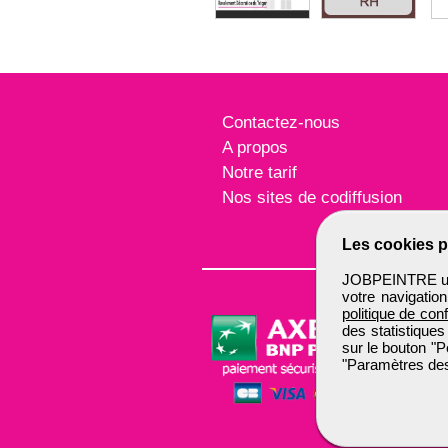
Contactez-nous
A propos
Notre tarif
Nos sites de codiffusion
Les cookies p
JOBPEINTRE util
votre navigatio
politique de conf
des statistiques
sur le bouton "P
"Paramètres des