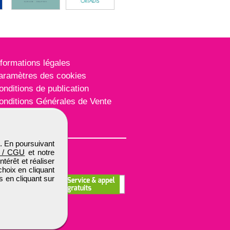
nformations légales
aramètres des cookies
onditions de publication
onditions Générales de Vente
lan du site
. En poursuivant
 / CGU
et notre
térêt et réaliser
choix en cliquant
s en cliquant sur