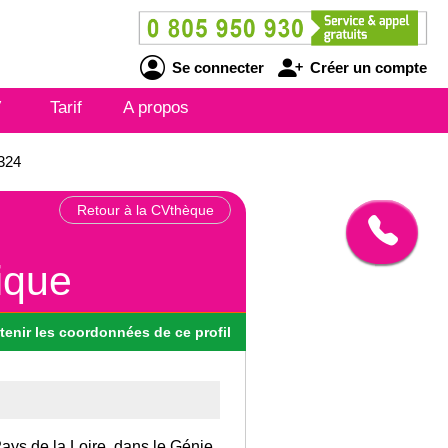
Se connecter
Créer un compte
V
Tarif
A propos
1324
Retour à la CVthèque
ique
tenir
les
coordonnées
de ce profil
Pays de la Loire, dans le Génie