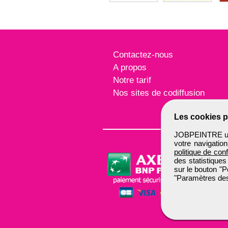
Contactez-nous
A propos
Notre tarif
Nos sites de codiffusion
Les cookies p
JOBPEINTRE util
votre navigatio
politique de conf
des statistiques
sur le bouton "P
"Paramètres des