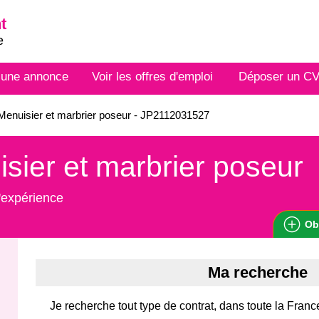
t
e
 une annonce
Voir les offres d'emploi
Déposer un C
enuisier et marbrier poseur - JP2112031527
sier et marbrier poseur
'expérience
Ob
Ma recherche
Je recherche tout type de contrat, dans toute la Franc