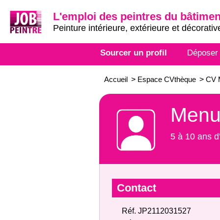
L'emploi des peintres du bâtimen
Peinture intérieure, extérieure et décorativ
Sourcer un profil
Déposer
Accueil
>
Espace CVthèque
>
CV M
Menui
5 à 10 ans d
Contact
Réf. JP2112031527