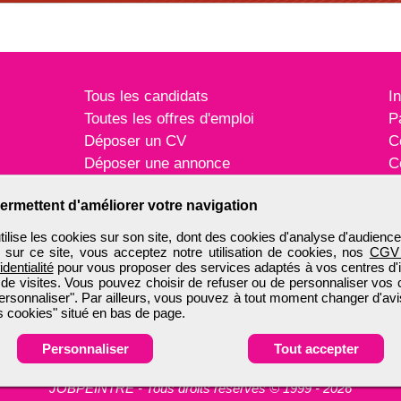
Tous les candidats
I
Toutes les offres d'emploi
P
Déposer un CV
C
Déposer une annonce
C
Témoignages utilisateurs
P
ermettent d'améliorer votre navigation
ise les cookies sur son site, dont des cookies d'analyse d'audience
n sur ce site, vous acceptez notre utilisation de cookies, nos
CGV
identialité
pour vous proposer des services adaptés à vos centres d'in
 de visites. Vous pouvez choisir de refuser ou de personnaliser vos 
ersonnaliser". Par ailleurs, vous pouvez à tout moment changer d'avi
 cookies" situé en bas de page.
Personnaliser
Tout accepter
JOBPEINTRE
-
Tous droits réservés © 1999 - 2026