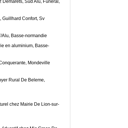
z Demarets, Sud Alu, Funeral,
, Guillhard Confort, Sv
V/Alu, Basse-normandie
rie en aluminium, Basse-
 Conquerante, Mondeville
Foyer Rural De Beleme,
urel chez Mairie De Lion-sur-