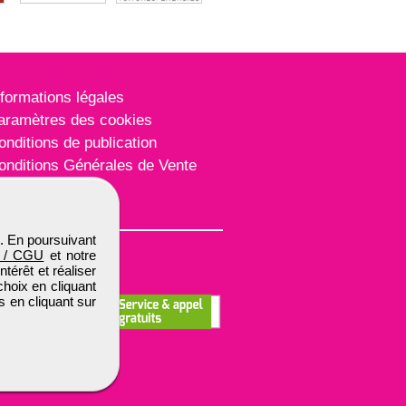
nformations légales
aramètres des cookies
onditions de publication
onditions Générales de Vente
lan du site
. En poursuivant
 / CGU
et notre
térêt et réaliser
choix en cliquant
s en cliquant sur