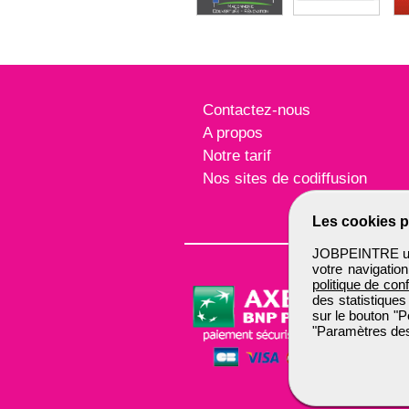
Contactez-nous
A propos
Notre tarif
Nos sites de codiffusion
Les cookies p
JOBPEINTRE util
votre navigatio
politique de conf
des statistiques
sur le bouton "P
"Paramètres des