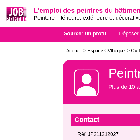
L'emploi des peintres du bâtimen
Peinture intérieure, extérieure et décorativ
Sourcer un profil
Déposer
Accueil
>
Espace CVthèque
>
CV P
Peint
Plus de 10 a
Contact
Réf. JP211212027