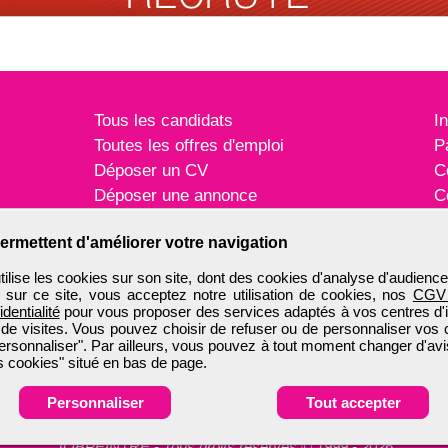
Tous les candidats
I
Toutes les offres d'emploi
P
Déposer un CV
C
Déposer une annonce
C
Témoignages utilisateurs
P
ermettent d'améliorer votre navigation
ise les cookies sur son site, dont des cookies d'analyse d'audience
n sur ce site, vous acceptez notre utilisation de cookies, nos
CGV
identialité
pour vous proposer des services adaptés à vos centres d'in
 de visites. Vous pouvez choisir de refuser ou de personnaliser vos 
ersonnaliser". Par ailleurs, vous pouvez à tout moment changer d'avi
 cookies" situé en bas de page.
Personnaliser
Tout accepter
JOBPEINTRE
-
Tous droits réservés © 1999 - 2026