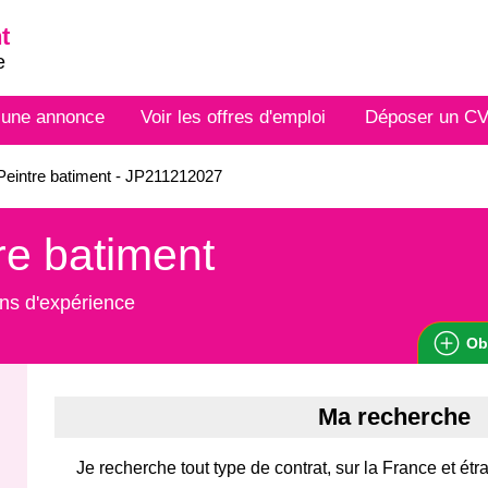
t
e
 une annonce
Voir les offres d'emploi
Déposer un C
eintre batiment - JP211212027
re batiment
ns d'expérience
Ob
Ma recherche
Je recherche tout type de contrat, sur la France et étr