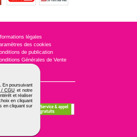
nformations légales
aramètres des cookies
onditions de publication
onditions Générales de Vente
lan du site
. En poursuivant
 / CGU
et notre
térêt et réaliser
choix en cliquant
s en cliquant sur