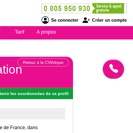
Se connecter
Créer un compte
V
Tarif
A propos
Retour à la CVthèque
ation
tenir
les
coordonnées
de ce profil
Ile de France, dans