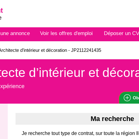
t
e
 une annonce
Voir les offres d'emploi
Déposer un C
rchitecte d’intérieur et décoration - JP2112241435
tecte d’intérieur et décor
expérience
Ob
Ma recherche
Je recherche tout type de contrat, sur toute la région 