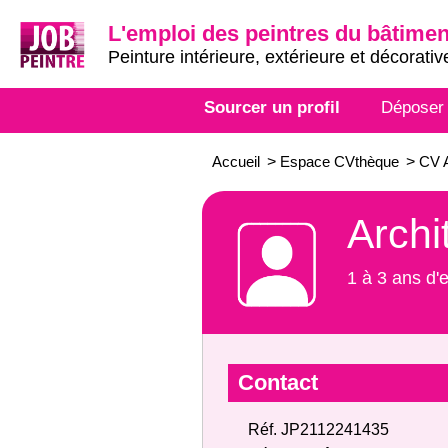
L'emploi des peintres du bâtimen
Peinture intérieure, extérieure et décorativ
Sourcer un profil
Déposer
Accueil
>
Espace CVthèque
>
CV A
Archi
1 à 3 ans d'
Contact
Réf. JP2112241435