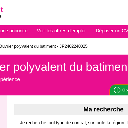
t
e
 une annonce
Voir les offres d'emploi
Déposer un C
uvrier polyvalent du batiment - JP2402240925
er polyvalent du batimen
xpérience
Ob
Ma recherche
Je recherche tout type de contrat, sur toute la région 