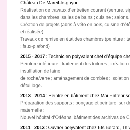
Château De Mareil-le-guyon
Réalisation de travaux d’entretien courant (serrure, si
dans les chambres ;salles de bains ; cuisine ; salon
Création de projets (abris à vélo en bois, cuisine d’
et réalisée).
Travaux de remise en état des chambres (peinture ; tap
; faux-plafond)
2015 - 2017
: Technicien polyvalent chef d’équipe ch
Peinture intérieure ; traitement des toitures ; créatio
insufflation de laine
de roche/verre ; aménagement de combles ; isolation d
détuillage.
2013 - 2014
: Peintre en bâtiment chez Mai Entreprise
Préparation des supports ; ponçage et peinture, sur d
maternelle ;
Nouvel hôpital d’Orléans, bâtiment des archives de C
2011 - 2013
: Ouvrier polyvalent chez Ets Berard, Thi