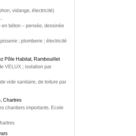
phon, vidange, électricité)
s…
été en béton – pensée, dessinée
isserie ; plomberie ; électricité
ez Pôle Habitat, Rambouillet
n de VELUX ; isolation par
e vide sanitaire, de toiture par
, Chartres
es chantiers importants. Ecole
hartres
vars