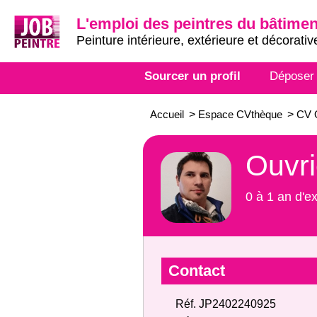
L'emploi des peintres du bâtimen
Peinture intérieure, extérieure et décorativ
Sourcer un profil
Déposer
Accueil
>
Espace CVthèque
>
CV O
Ouvri
0 à 1 an d'e
Contact
Réf. JP2402240925