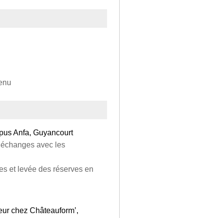
tenu
us Anfa, Guyancourt
t échanges avec les
es et levée des réserves en
eur chez Châteauform’,