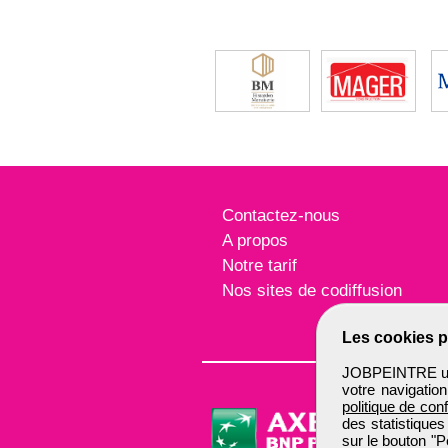
Contactez-nous
A propos
Notre tarif
Nos sites de codiffusion
Les cookies p
JOBPEINTRE util
votre navigatio
politique de conf
des statistiques
sur le bouton "P