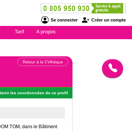
Se connecter
Créer un compte
V
Tarif
A propos
Retour à la CVthèque
tenir
les
coordonnées
de ce profil
on DOM TOM, dans le Bâtiment