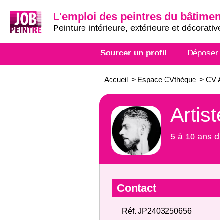
L'emploi des peintres du bâtimen
Peinture intérieure, extérieure et décorativ
Sourcer un profil
Déposer
Accueil
>
Espace CVthèque
>
CV A
Artis
5 à 10 ans d
Contact
Réf. JP2403250656