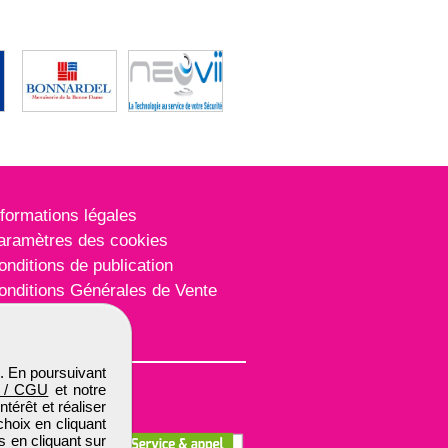
nformations légales
aramètres des cookies
onditions de publication
onditions Générales de Vente
lan du site
. En poursuivant
 / CGU
et notre
térêt et réaliser
choix en cliquant
s en cliquant sur