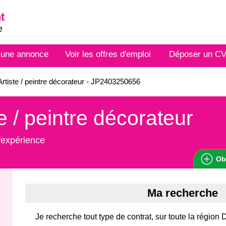
t
e
 une annonce
Voir les offres d'emploi
Déposer un C
rtiste / peintre décorateur - JP2403250656
te / peintre décorateur
'expérience
Ob
Ma recherche
Je recherche tout type de contrat, sur toute la régi