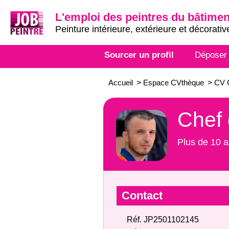
L'emploi des peintres du bâtimen
Peinture intérieure, extérieure et décorativ
Sourcer un profil
Déposer
Accueil
>
Espace CVthèque
>
CV C
Chef 
Plus de 10 a
Contact
Réf. JP2501102145