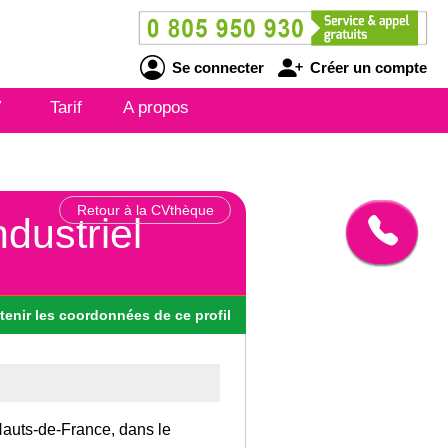
Se connecter
Créer un compte
V
Tarif
A propos
Retour à la CVthèque
ndustriel
tenir
les
coordonnées
de ce profil
 Hauts-de-France, dans le