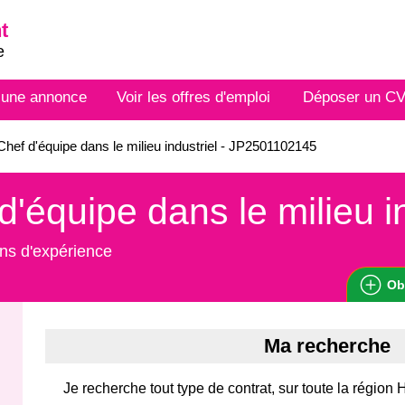
t
e
 une annonce
Voir les offres d'emploi
Déposer un C
hef d'équipe dans le milieu industriel - JP2501102145
d'équipe dans le milieu i
ns d'expérience
Ob
Ma recherche
Je recherche tout type de contrat, sur toute la région