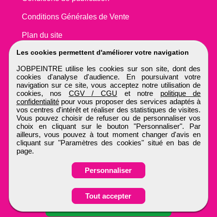
Conditions Générales de Vente
Plan du site
Les cookies permettent d'améliorer votre navigation
JOBPEINTRE utilise les cookies sur son site, dont des
cookies d'analyse d'audience. En poursuivant votre
navigation sur ce site, vous acceptez notre utilisation de
cookies, nos
CGV / CGU
et notre
politique de
confidentialité
pour vous proposer des services adaptés à
vos centres d'intérêt et réaliser des statistiques de visites.
Vous pouvez choisir de refuser ou de personnaliser vos
choix en cliquant sur le bouton "Personnaliser". Par
ailleurs, vous pouvez à tout moment changer d'avis en
cliquant sur "Paramètres des cookies" situé en bas de
page.
Personnaliser
Obtenir ses
Tout accepter
coordonnées
JOBPEINTRE
Tous droits réservés © 1999 - 2026