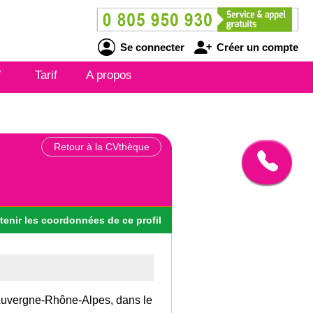
Se connecter
Créer un compte
V
Tarif
A propos
Retour à la CVthèque
tenir
les
coordonnées
de ce profil
n Auvergne-Rhône-Alpes, dans le