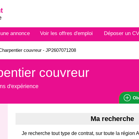
t
e
 une annonce
Voir les offres d'emploi
Déposer un C
harpentier couvreur - JP2607071208
entier couvreur
ns d'expérience
Ob
Ma recherche
Je recherche tout type de contrat, sur toute la régio