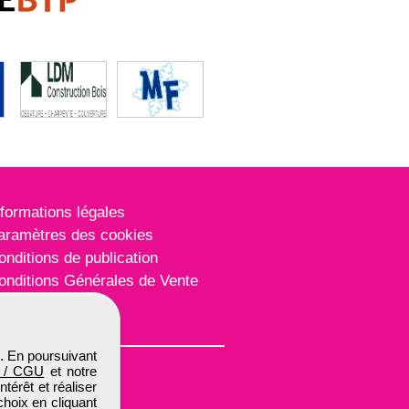
nformations légales
aramètres des cookies
onditions de publication
onditions Générales de Vente
lan du site
. En poursuivant
 / CGU
et notre
térêt et réaliser
choix en cliquant