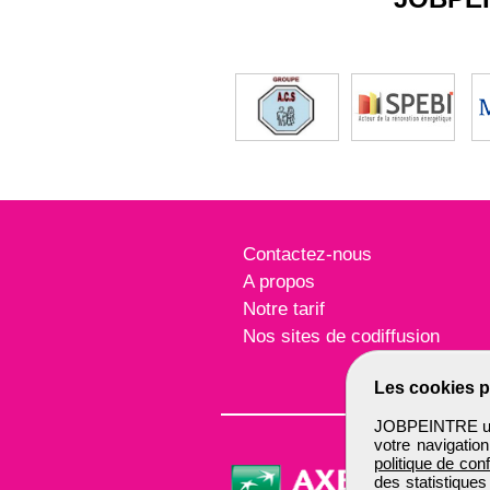
Contactez-nous
A propos
Notre tarif
Nos sites de codiffusion
Les cookies p
JOBPEINTRE util
votre navigatio
politique de conf
des statistiques