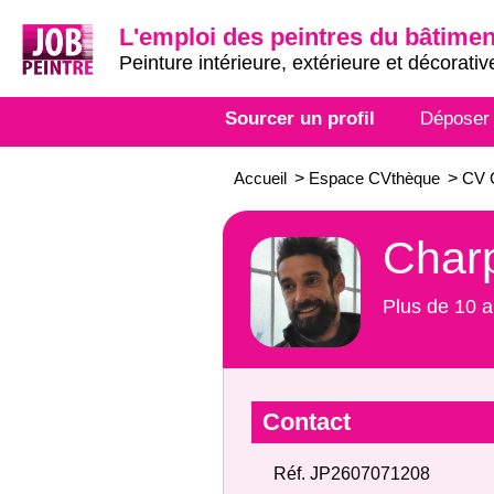
L'emploi des peintres du bâtimen
Peinture intérieure, extérieure et décorativ
Sourcer un profil
Déposer
Accueil
>
Espace CVthèque
>
CV C
Charp
Plus de 10 a
Contact
Réf. JP2607071208