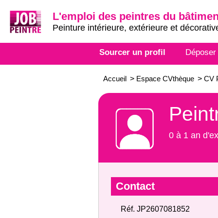
L'emploi des peintres du bâtimen
Peinture intérieure, extérieure et décorativ
Sourcer un profil
Déposer
Accueil
>
Espace CVthèque
>
CV P
Peint
0 à 1 an d'e
Contact
Réf. JP2607081852