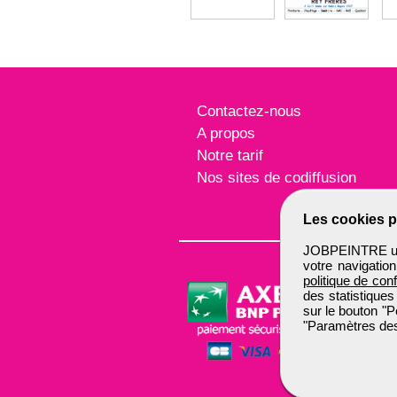
Contactez-nous
A propos
Notre tarif
Nos sites de codiffusion
Les cookies p
JOBPEINTRE util
votre navigatio
politique de conf
des statistiques
sur le bouton "P
"Paramètres des