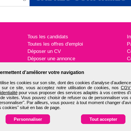
Tous les candidats
I
Toutes les offres d'emploi
P
Déposer un CV
C
Déposer une annonce
C
Témoignages utilisateurs
P
ermettent d'améliorer votre navigation
ise les cookies sur son site, dont des cookies d'analyse d'audience
n sur ce site, vous acceptez notre utilisation de cookies, nos
CGV
identialité
pour vous proposer des services adaptés à vos centres d'in
 de visites. Vous pouvez choisir de refuser ou de personnaliser vos 
ersonnaliser". Par ailleurs, vous pouvez à tout moment changer d'avi
 cookies" situé en bas de page.
Personnaliser
Tout accepter