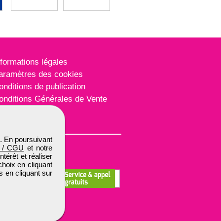
nformations légales
aramètres des cookies
onditions de publication
onditions Générales de Vente
lan du site
. En poursuivant
 / CGU
et notre
térêt et réaliser
choix en cliquant
s en cliquant sur