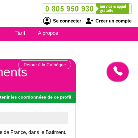
Se connecter
Créer un compte
V
Tarif
A propos
Retour à la CVthèque
ments
tenir
les
coordonnées
de ce profil
Ile de France, dans le Batiment.