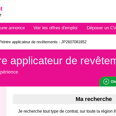
t
e
 une annonce
Voir les offres d'emploi
Déposer un C
eintre applicateur de revêtements - JP2607081852
re applicateur de revête
xpérience
Ob
Ma recherche
Je recherche tout type de contrat, sur toute la région 