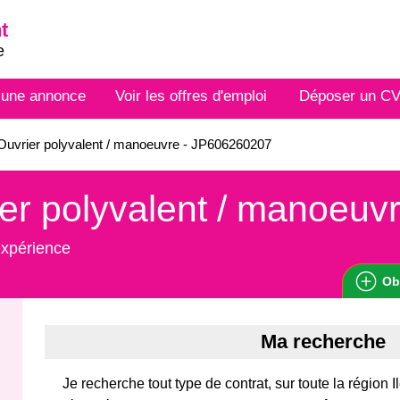
t
e
 une annonce
Voir les offres d'emploi
Déposer un C
uvrier polyvalent / manoeuvre - JP606260207
er polyvalent / manoeuv
expérience
Ob
Ma recherche
Je recherche tout type de contrat, sur toute la région