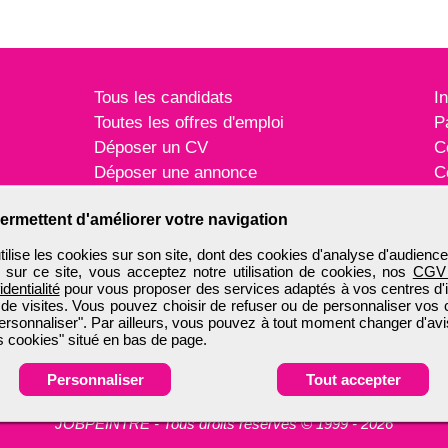
Tous les candidats
I
Toutes les offres d'emploi
P
Déposer un CV
C
Déposer une annonce
C
Témoignages utilisateurs
P
ermettent d'améliorer votre navigation
ise les cookies sur son site, dont des cookies d'analyse d'audience
n sur ce site, vous acceptez notre utilisation de cookies, nos
CGV
identialité
pour vous proposer des services adaptés à vos centres d'in
 de visites. Vous pouvez choisir de refuser ou de personnaliser vos 
ersonnaliser". Par ailleurs, vous pouvez à tout moment changer d'avi
 cookies" situé en bas de page.
Personnaliser
Tout accepter
JOBPEINTRE
-
Tous droits réservés © 1999 - 2026