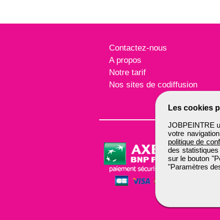
Contactez-nous
A propos
Notre tarif
Nos sites de codiffusion
Les cookies p
JOBPEINTRE util
votre navigatio
politique de conf
des statistiques
sur le bouton "P
"Paramètres des