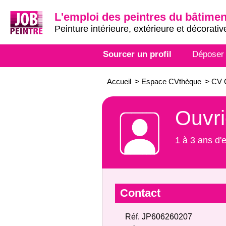
L'emploi des peintres du bâtimen
Peinture intérieure, extérieure et décorativ
Sourcer un profil
Déposer
Accueil
>
Espace CVthèque
>
CV O
Ouvri
1 à 3 ans d'
Contact
Réf. JP606260207