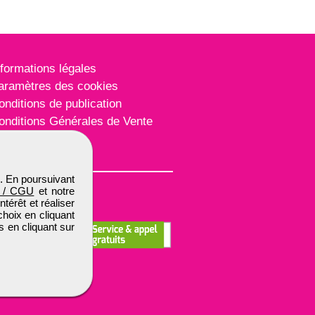
nformations légales
aramètres des cookies
onditions de publication
onditions Générales de Vente
lan du site
. En poursuivant
 / CGU
et notre
térêt et réaliser
choix en cliquant
s en cliquant sur