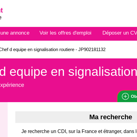
t
e
 une annonce
Voir les offres d'emploi
Déposer un C
hef d equipe en signalisation routiere - JP902181132
d equipe en signalisation
expérience
Ob
Ma recherche
Je recherche un CDI, sur la France et étranger, dans 