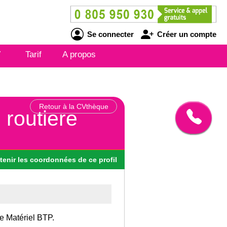
Se connecter
Créer un compte
V
Tarif
A propos
Retour à la CVthèque
 routiere
tenir
les
coordonnées
de ce profil
le Matériel BTP.