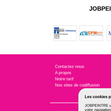
JOBPE
Contactez-nous
A propos
Notre tarif
Nos sites de codiffusion
Les cookies p
JOBPEINTRE util
votre navigatio