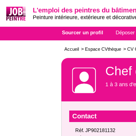
L'emploi des peintres du bâtimen
Peinture intérieure, extérieure et décorativ
Sourcer un profil
Déposer
Accueil
>
Espace CVthèque
>
CV C
Chef 
1 à 3 ans d'
Contact
Réf. JP902181132