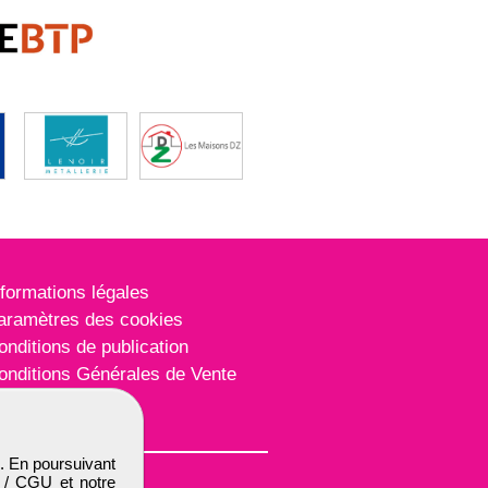
nformations légales
aramètres des cookies
onditions de publication
onditions Générales de Vente
lan du site
. En poursuivant
 / CGU
et notre