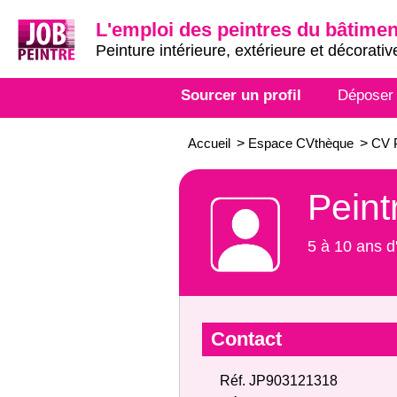
L'emploi des peintres du bâtimen
Peinture intérieure, extérieure et décorativ
Sourcer un profil
Déposer
Accueil
>
Espace CVthèque
>
CV P
Peint
5 à 10 ans d
Contact
Réf. JP903121318