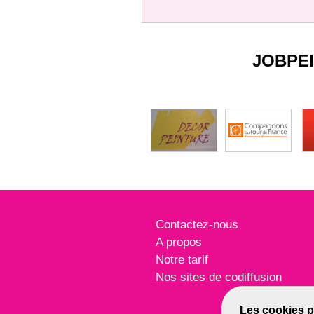
JOBPE
Contactez-nous
A propos
Notre tarif
Nos sites de codiffusion
Les cookies p