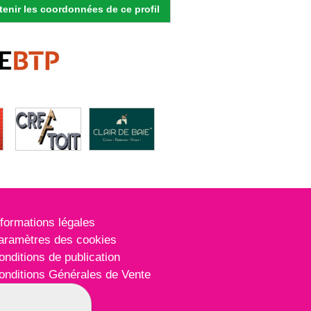
enir les coordonnées de ce profil
nformations légales
aramètres des cookies
onditions de publication
onditions Générales de Vente
lan du site