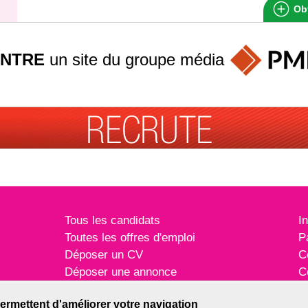
Obt
INTRE
un site du groupe
média
Tous les candidats
I
Toutes les offres d'emploi
P
Déposer un CV
C
Déposer une annonce
C
Témoignages utilisateurs
P
ermettent d'améliorer votre navigation