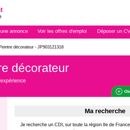
t
e
 une annonce
Voir les offres d'emploi
Déposer un C
eintre décorateur - JP903121318
re décorateur
'expérience
Ob
Ma recherche
Je recherche un CDI, sur toute la région Ile de Fran