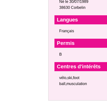
Né le 30/07/1989
38630 Corbelin
Langues
Français
Permis
B
Centres d'intérêts
vélo,ski,foot
ball,musculation