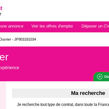
t
e
 une annonce
Voir les offres d'emploi
Déposer un C
Ouvrier - JP903181034
er
expérience
Ob
Ma recherche
Je recherche tout type de contrat, dans toute la France