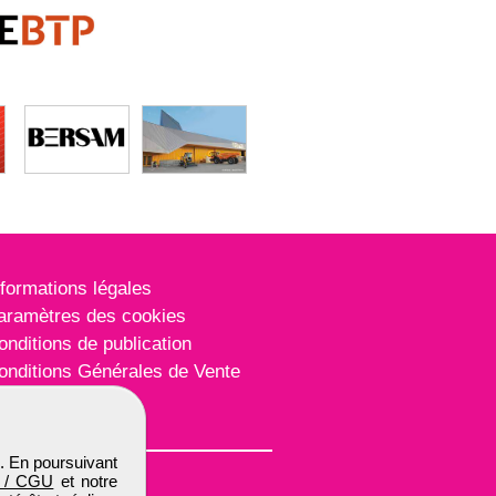
nformations légales
aramètres des cookies
onditions de publication
onditions Générales de Vente
lan du site
. En poursuivant
 / CGU
et notre