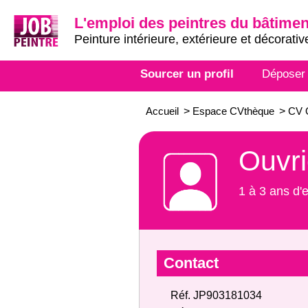
L'emploi des peintres du bâtimen
Peinture intérieure, extérieure et décorativ
Sourcer un profil
Déposer
Accueil
>
Espace CVthèque
>
CV 
Ouvri
1 à 3 ans d'
Contact
Réf. JP903181034