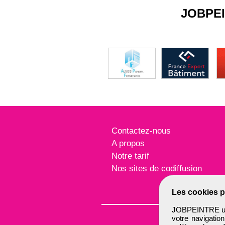
JOBPE
Contactez-nous
A propos
Notre tarif
Nos sites de codiffusion
Les cookies p
JOBPEINTRE util
votre navigatio