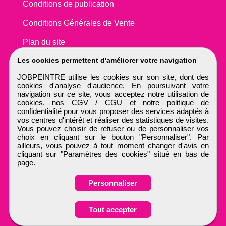
Conditions de publication
Conditions Générales de Vente
Plan du site
Les cookies permettent d'améliorer votre navigation
JOBPEINTRE utilise les cookies sur son site, dont des
cookies d'analyse d'audience. En poursuivant votre
navigation sur ce site, vous acceptez notre utilisation de
cookies, nos
CGV / CGU
et notre
politique de
confidentialité
pour vous proposer des services adaptés à
vos centres d'intérêt et réaliser des statistiques de visites.
Vous pouvez choisir de refuser ou de personnaliser vos
choix en cliquant sur le bouton "Personnaliser". Par
ailleurs, vous pouvez à tout moment changer d'avis en
cliquant sur "Paramètres des cookies" situé en bas de
page.
Personnaliser
Obtenir ses
Tout accepter
coordonnées
JOBPEINTRE