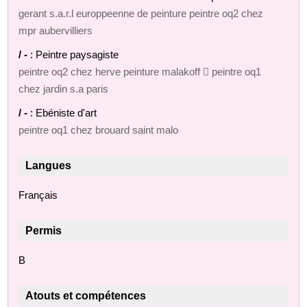
gerant s.a.r.l europpeenne de peinture peintre oq2 chez
mpr aubervilliers
/ -
: Peintre paysagiste
peintre oq2 chez herve peinture malakoff  peintre oq1
chez jardin s.a paris
/ -
: Ebéniste d'art
peintre oq1 chez brouard saint malo
Langues
Français
Permis
B
Atouts et compétences