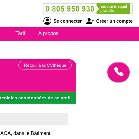
Se connecter
Créer un compte
V
Tarif
A propos
Retour à la CVthèque
tenir
les
coordonnées
de ce profil
 PACA, dans le Bâtiment.