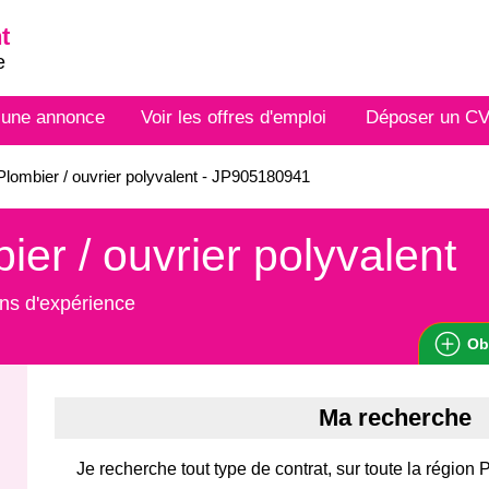
t
e
 une annonce
Voir les offres d'emploi
Déposer un C
lombier / ouvrier polyvalent - JP905180941
ier / ouvrier polyvalent
ns d'expérience
Ob
Ma recherche
Je recherche tout type de contrat, sur toute la région