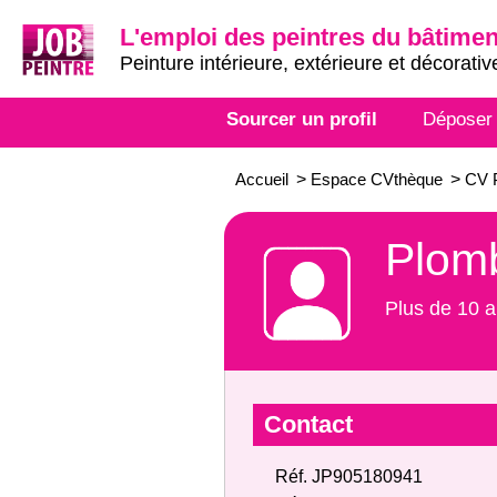
L'emploi des peintres du bâtimen
Peinture intérieure, extérieure et décorativ
Sourcer un profil
Déposer
Accueil
>
Espace CVthèque
>
CV P
Plomb
Plus de 10 a
Contact
Réf. JP905180941