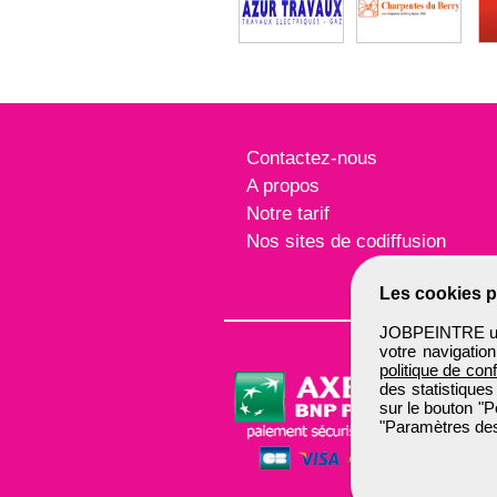
Contactez-nous
A propos
Notre tarif
Nos sites de codiffusion
Les cookies p
JOBPEINTRE util
votre navigatio
politique de conf
des statistiques
sur le bouton "P
"Paramètres des