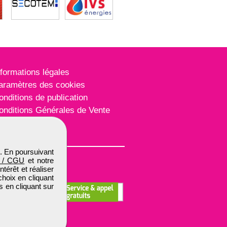
nformations légales
aramètres des cookies
onditions de publication
onditions Générales de Vente
lan du site
. En poursuivant
 / CGU
et notre
térêt et réaliser
choix en cliquant
s en cliquant sur