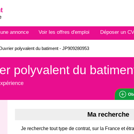
t
e
 une annonce
Voir les offres d'emploi
Déposer un C
uvrier polyvalent du batiment - JP909280953
er polyvalent du batimen
expérience
Ob
Ma recherche
Je recherche tout type de contrat, sur la France et étr