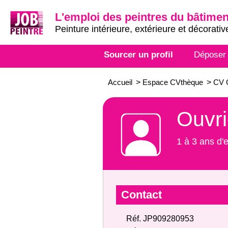
L'emploi des peintres du bâtimen
Peinture intérieure, extérieure et décorativ
Sourcer un profil
Déposer
Accueil
>
Espace CVthèque
>
CV O
Ouvri
1 à 3 ans d'
Contact
Réf. JP909280953