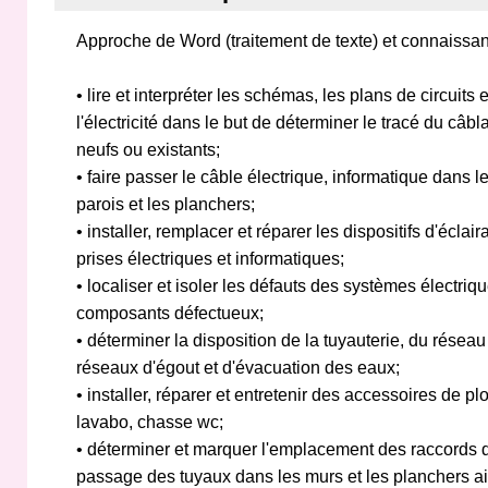
Approche de Word (traitement de texte) et connaissanc
• lire et interpréter les schémas, les plans de circuits
l'électricité dans le but de déterminer le tracé du câ
neufs ou existants;
• faire passer le câble électrique, informatique dans le
parois et les planchers;
• installer, remplacer et réparer les dispositifs d'éclair
prises électriques et informatiques;
• localiser et isoler les défauts des systèmes électriq
composants défectueux;
• déterminer la disposition de la tuyauterie, du résea
réseaux d'égout et d'évacuation des eaux;
• installer, réparer et entretenir des accessoires de pl
lavabo, chasse wc;
• déterminer et marquer l'emplacement des raccords d
passage des tuyaux dans les murs et les planchers ai