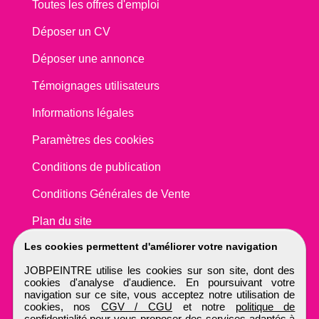
Toutes les offres d'emploi
Déposer un CV
Déposer une annonce
Témoignages utilisateurs
Informations légales
Paramètres des cookies
Conditions de publication
Conditions Générales de Vente
Plan du site
Les cookies permettent d'améliorer votre navigation
JOBPEINTRE utilise les cookies sur son site, dont des
cookies d'analyse d'audience. En poursuivant votre
navigation sur ce site, vous acceptez notre utilisation de
cookies, nos
CGV / CGU
et notre
politique de
confidentialité
pour vous proposer des services adaptés à