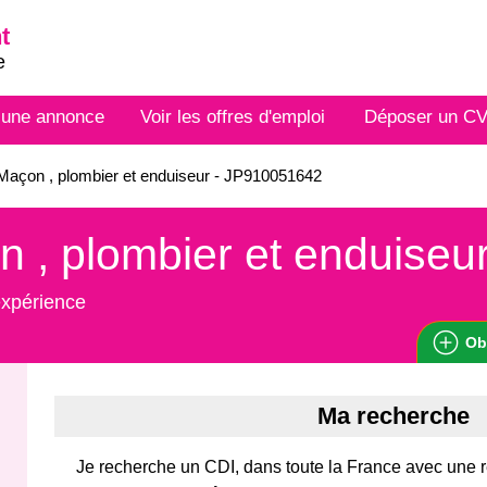
t
e
 une annonce
Voir les offres d'emploi
Déposer un C
açon , plombier et enduiseur - JP910051642
 , plombier et enduiseu
expérience
Ob
Ma recherche
Je recherche un CDI, dans toute la France avec une 