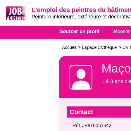
L'emploi des peintres du bâtimen
Peinture intérieure, extérieure et décorativ
Sourcer un profil
Déposer
Accueil
>
Espace CVthèque
>
CV M
Maçon
1 à 3 ans d'
Contact
Réf. JP910051642