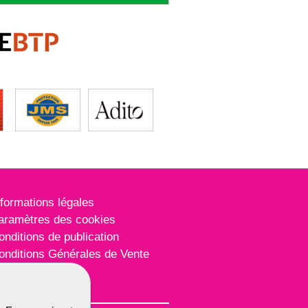
nformations légales
aramètres des cookies
onditions de publication
onditions Générales de Vente
lan du site