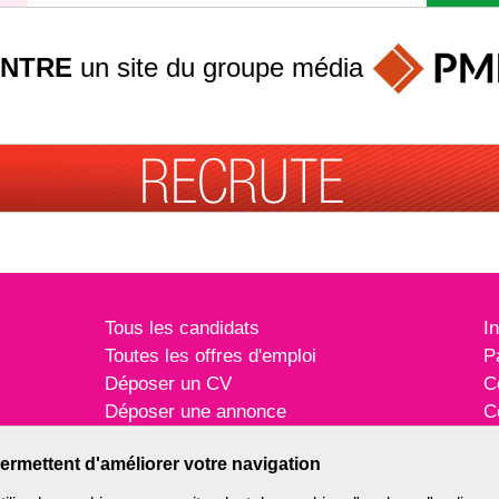
INTRE
un site du groupe
média
Tous les candidats
I
Toutes les offres d'emploi
P
Déposer un CV
C
Déposer une annonce
C
Témoignages utilisateurs
P
ermettent d'améliorer votre navigation