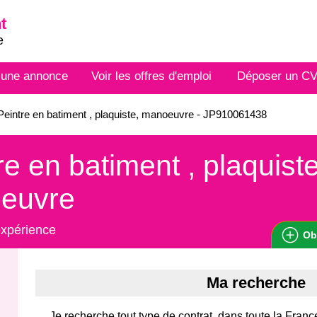
t
e
 une annonce
Voir les offres d'emploi
Déposer un C
eintre en batiment , plaquiste, manoeuvre - JP910061438
re en batiment , plaquiste
euvre
expérience
Ob
Ma recherche
Je recherche tout type de contrat, dans toute la Fran