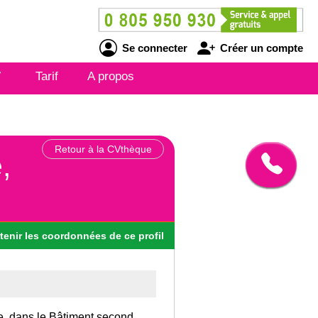
Se connecter
Créer un compte
V
Tarif
A propos
Retour à la CVthèque
,
tenir
les
coordonnées
de ce profil
ce, dans le Bâtiment second