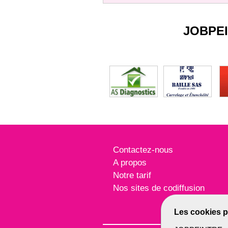
JOBPE
Contactez-nous
A propos
Notre tarif
Nos sites de codiffusion
Les cookies p