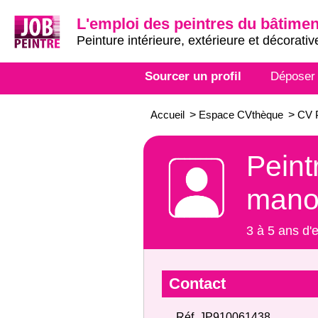
L'emploi des peintres du bâtimen
Peinture intérieure, extérieure et décorativ
Sourcer un profil
Déposer
Accueil
>
Espace CVthèque
>
CV P
Peint
mano
3 à 5 ans d'
Contact
Réf. JP910061438