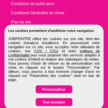
Conditions de publication
Conditions Générales de Vente
Plan du site
Les cookies permettent d'améliorer votre navigation
JOBPEINTRE utilise les cookies sur son site, dont des
cookies d'analyse d'audience. En poursuivant votre
navigation sur ce site, vous acceptez notre utilisation de
cookies, nos
CGV / CGU
et notre
politique de
confidentialité
pour vous proposer des services adaptés à
vos centres d'intérêt et réaliser des statistiques de visites.
Vous pouvez choisir de refuser ou de personnaliser vos
choix en cliquant sur le bouton "Personnaliser". Par
ailleurs, vous pouvez à tout moment changer d'avis en
cliquant sur "Paramètres des cookies" situé en bas de
page.
Personnaliser
Obtenir ses
Tout accepter
coordonnées
JOBPEINTRE