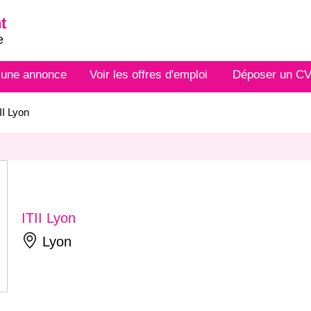
t
e
 une annonce
Voir les offres d'emploi
Déposer un C
II Lyon
ITII Lyon
Lyon