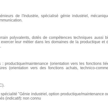
génieurs de l'Industrie, spécialisé génie industriel, mécaniqu
ommunication.
rain polyvalents, dotés de compétences techniques aussi bie
 exercer leur métier dans les domaines de la productique et 
.
 productique/maintenance (orientation vers les fonctions liée
ffaires (orientation vers des fonctions achats, technico-comme
C).
 spécialité "Génie industriel, option productique/maintenance o
s (indicatif): non connu