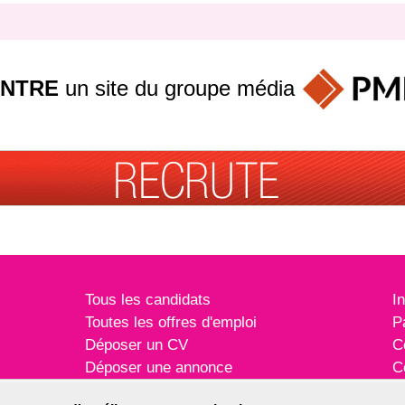
INTRE
un site du groupe
média
Tous les candidats
I
Toutes les offres d'emploi
P
Déposer un CV
C
Déposer une annonce
C
Témoignages utilisateurs
P