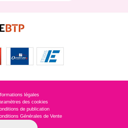
nformations légales
aramètres des cookies
onditions de publication
onditions Générales de Vente
lan du site