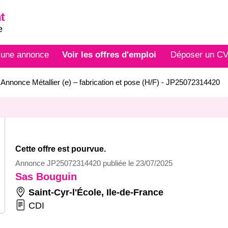
t
e
 une annonce
Voir les offres d'emploi
Déposer un C
>
Annonce Métallier (e) – fabrication et pose (H/F) - JP25072314420
Cette offre est pourvue.
Annonce JP25072314420 publiée le 23/07/2025
Sas Bouguin
Saint-Cyr-l'École
,
Ile-de-France
CDI