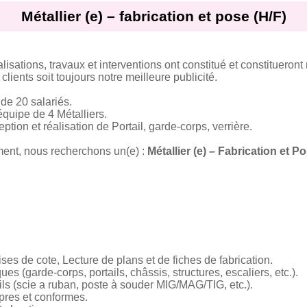
Métallier (e) – fabrication et pose (H/F)
isations, travaux et interventions ont constitué et constitueron
 clients soit toujours notre meilleure publicité.
e 20 salariés.
quipe de 4 Métalliers.
ption et réalisation de Portail, garde-corps, verrière.
ent, nous recherchons un(e) :
Métallier (e) – Fabrication et P
rises de cote, Lecture de plans et de fiches de fabrication.
es (garde-corps, portails, châssis, structures, escaliers, etc.).
ils (scie a ruban, poste à souder MIG/MAG/TIG, etc.).
pres et conformes.