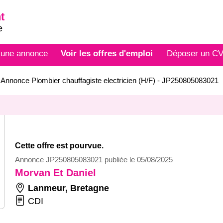
t
e
 une annonce
Voir les offres d'emploi
Déposer un C
>
Annonce Plombier chauffagiste electricien (H/F) - JP250805083021
Cette offre est pourvue.
Annonce JP250805083021 publiée le 05/08/2025
Morvan Et Daniel
Lanmeur
,
Bretagne
CDI