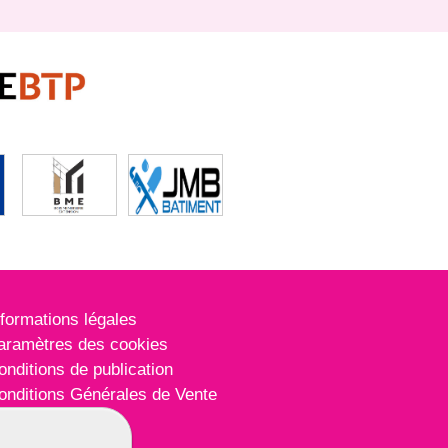
nformations légales
aramètres des cookies
onditions de publication
onditions Générales de Vente
lan du site