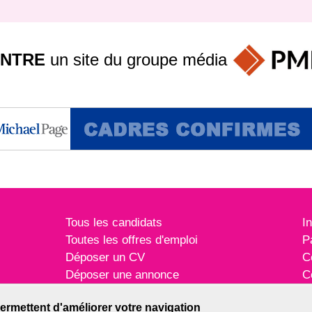
INTRE
un site du groupe
média
Tous les candidats
I
Toutes les offres d'emploi
P
Déposer un CV
C
Déposer une annonce
C
Témoignages utilisateurs
P
ermettent d'améliorer votre navigation