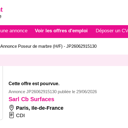
t
e
 une annonce
Voir les offres d'emploi
Déposer un C
>
Annonce Poseur de marbre (H/F) - JP26062915130
Cette offre est pourvue.
Annonce JP26062915130 publiée le 29/06/2026
Sarl Cb Surfaces
Paris
,
Ile-de-France
CDI