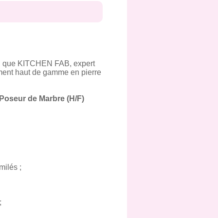
i que KITCHEN FAB, expert
ement haut de gamme en pierre
Poseur de Marbre (H/F)
milés ;
;